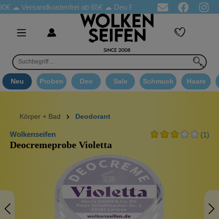
Versandkostenfrei ab 65€
☁ Deo Proben in jeder Bestellung
☁ 
Neu
Proben
Deo
Sale
Schmuck
Haare
Körper + Bad
Deodorant
Wolkenseifen
(1)
Deocremeprobe Violetta