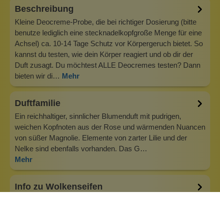
Beschreibung
Kleine Deocreme-Probe, die bei richtiger Dosierung (bitte
benutze lediglich eine stecknadelkopfgroße Menge für eine
Achsel) ca. 10-14 Tage Schutz vor Körpergeruch bietet. So
kannst du testen, wie dein Körper reagiert und ob dir der
Duft zusagt. Du möchtest ALLE Deocremes testen? Dann
bieten wir di…
Mehr
Duftfamilie
Ein reichhaltiger, sinnlicher Blumenduft mit pudrigen,
weichen Kopfnoten aus der Rose und wärmenden Nuancen
von süßer Magnolie. Elemente von zarter Lilie und der
Nelke sind ebenfalls vorhanden. Das G…
Mehr
Info zu Wolkenseifen
Wolkenseifen ist ein Familienunternehmen. Gegründet
wurde es von Anne Merz (damals noch Anne Schaaf) im