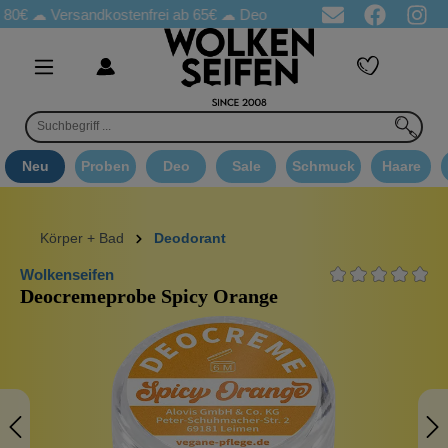
☁
Versandkostenfrei ab 65€
☁ Deo Proben in jeder Bestellung
☁ 
Neu
Proben
Deo
Sale
Schmuck
Haare
Körper + Bad
Deodorant
Wolkenseifen
Deocremeprobe Spicy Orange