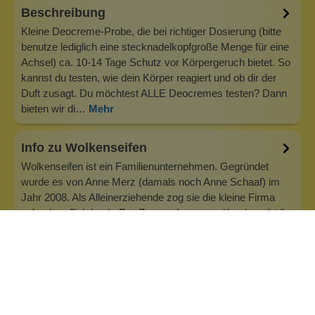
Beschreibung
Kleine Deocreme-Probe, die bei richtiger Dosierung (bitte
benutze lediglich eine stecknadelkopfgroße Menge für eine
Achsel) ca. 10-14 Tage Schutz vor Körpergeruch bietet. So
kannst du testen, wie dein Körper reagiert und ob dir der
Duft zusagt. Du möchtest ALLE Deocremes testen? Dann
bieten wir di…
Mehr
Info zu Wolkenseifen
Wolkenseifen ist ein Familienunternehmen. Gegründet
wurde es von Anne Merz (damals noch Anne Schaaf) im
Jahr 2008. Als Alleinerziehende zog sie die kleine Firma
nebenberuflich hoch. Der Zuspruch unserer Kunden gibt ihr
bis heute das gute Gefühl, dass sich all das gelohnt hat und
wir freuen uns, je…
Inhaltsstoffe