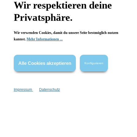
Wir respektieren deine
Wissenswertes
Privatsphäre.
FAQ
Wir verwenden Cookies, damit du unsere Seite bestmöglich nutzen
kannst.
Mehr Informationen ...
Vertrag widerrufen
Alle Cookies akzeptieren
Konfigurieren
* Alle Preise inkl. gesetzl. Mehrwertsteuer zzgl.
Versandkosten
,
wenn nicht anders angegeben.
Impressum
Datenschutz