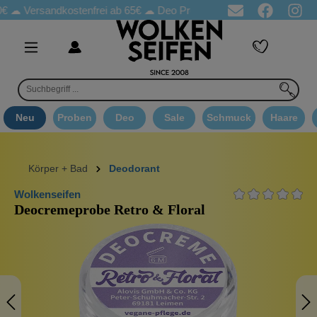
ersandkostenfrei ab 65€
☁ Deo Proben in jeder Bestellung
☁ Go
Neu
Proben
Deo
Sale
Schmuck
Haare
Körper + Bad
Deodorant
Wolkenseifen
Deocremeprobe Retro & Floral