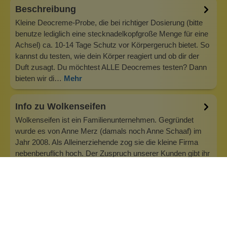
Beschreibung
Kleine Deocreme-Probe, die bei richtiger Dosierung (bitte
benutze lediglich eine stecknadelkopfgroße Menge für eine
Achsel) ca. 10-14 Tage Schutz vor Körpergeruch bietet. So
kannst du testen, wie dein Körper reagiert und ob dir der
Duft zusagt. Du möchtest ALLE Deocremes testen? Dann
bieten wir di…
Mehr
Info zu Wolkenseifen
Wolkenseifen ist ein Familienunternehmen. Gegründet
wurde es von Anne Merz (damals noch Anne Schaaf) im
Jahr 2008. Als Alleinerziehende zog sie die kleine Firma
nebenberuflich hoch. Der Zuspruch unserer Kunden gibt ihr
bis heute das gute Gefühl, dass sich all das gelohnt hat und
wir freuen uns, je…
Inhaltsstoffe