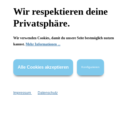
Wir respektieren deine
Wissenswertes
Privatsphäre.
FAQ
Wir verwenden Cookies, damit du unsere Seite bestmöglich nutzen
kannst.
Mehr Informationen ...
Vertrag widerrufen
Alle Cookies akzeptieren
Konfigurieren
* Alle Preise inkl. gesetzl. Mehrwertsteuer zzgl.
Versandkosten
,
wenn nicht anders angegeben.
Impressum
Datenschutz