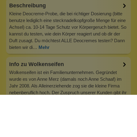
Beschreibung
Kleine Deocreme-Probe, die bei richtiger Dosierung (bitte
benutze lediglich eine stecknadelkopfgroße Menge für eine
Achsel) ca. 10-14 Tage Schutz vor Körpergeruch bietet. So
kannst du testen, wie dein Körper reagiert und ob dir der
Duft zusagt. Du möchtest ALLE Deocremes testen? Dann
bieten wir di…
Mehr
Info zu Wolkenseifen
Wolkenseifen ist ein Familienunternehmen. Gegründet
wurde es von Anne Merz (damals noch Anne Schaaf) im
Jahr 2008. Als Alleinerziehende zog sie die kleine Firma
nebenberuflich hoch. Der Zuspruch unserer Kunden gibt ihr
bis heute das gute Gefühl, dass sich all das gelohnt hat und
wir freuen uns, je…
Inhaltsstoffe