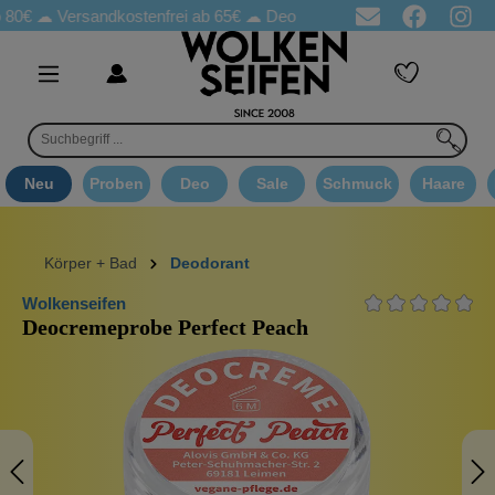
☁
Versandkostenfrei ab 65€
☁ Deo Proben in jeder Bestellung
☁
Neu
Proben
Deo
Sale
Schmuck
Haare
Körper + Bad
Deodorant
Wolkenseifen
Deocremeprobe Perfect Peach