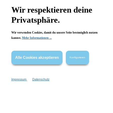
Wir respektieren deine
Wissenswertes
Privatsphäre.
FAQ
Wir verwenden Cookies, damit du unsere Seite bestmöglich nutzen
kannst.
Mehr Informationen ...
Vertrag widerrufen
Alle Cookies akzeptieren
Konfigurieren
* Alle Preise inkl. gesetzl. Mehrwertsteuer zzgl.
Versandkosten
,
wenn nicht anders angegeben.
Impressum
Datenschutz