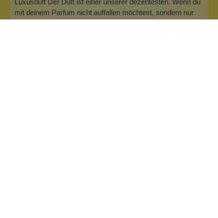
Luxusduft Der Duft ist einer unserer dezentesten. Wenn du
mit deinem Parfum nicht auffallen möchtest, sondern nur
subtil einen Eindruck hinterlassen willst, bist du in dieser
Duftfamilie richtig. De…
Mehr
Info zu Wolkenseifen
Wolkenseifen ist ein Familienunternehmen. Gegründet
wurde es von Anne Merz (damals noch Anne Schaaf) im
Jahr 2008. Als Alleinerziehende zog sie die kleine Firma
nebenberuflich hoch. Der Zuspruch unserer Kunden gibt ihr
bis heute das gute Gefühl, dass sich all das gelohnt hat und
wir freuen uns, je…
Inhaltsstoffe
Bewertungen (25)