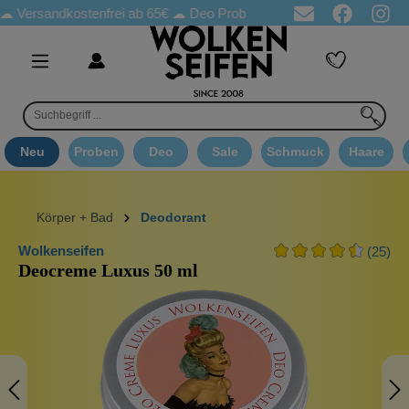
sandkostenfrei ab 65€
☁ Deo Proben in jeder Bestellung
☁ Good
Neu
Proben
Deo
Sale
Schmuck
Haare
Körper + Bad
Deodorant
Wolkenseifen
(25)
Deocreme Luxus 50 ml