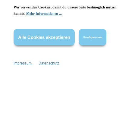
Wir verwenden Cookies, damit du unsere Seite bestmöglich nutzen
Gesetzliche Informationen
kannst.
Mehr Informationen ...
Wissenswertes
Alle Cookies akzeptieren
Konfigurieren
FAQ
Impressum
Datenschutz
Vertrag widerrufen
* Alle Preise inkl. gesetzl. Mehrwertsteuer zzgl.
Versandkosten
,
wenn nicht anders angegeben.