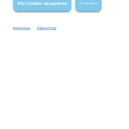
Alle Cookies akzeptieren
Konfigurieren
Vertrag widerrufen
Impressum
Datenschutz
* Alle Preise inkl. gesetzl. Mehrwertsteuer zzgl.
Versandkosten
,
wenn nicht anders angegeben.