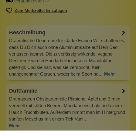
Versandkosten
Zum Merkzettel hinzufügen
Beschreibung
Dramatische Deocreme für starke Frauen Wir schaffen es,
dass Du Dich auch ohne Aluminiumsalze auf Dein Deo
verlassen kannst. Die zuverlässig wirkende, vegane
Deocreme wird in Handarbeit in unserer Manufaktur
gefertigt. Und sie hält, was sie verspricht. Kein
unangenehmer Geruch, weder beim Sport no…
Mehr
Duftfamilie
Dramaqueen Obstgartenreife Pfirsiche, Äpfel und Birnen
veredelt mit süßen Beeren, Mandarinenschale und einem
Hauch Fruchtblüten. Außerdem nimmt man im Hintergrund
sanften Moschus mit einem Tick Vani…
Mehr