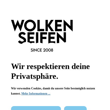
Newsletter abonnieren!
Wir respektieren deine
Informationen
Privatsphäre.
Gesetzliche Informationen
Wir verwenden Cookies, damit du unsere Seite bestmöglich nutzen
Wissenswertes
kannst.
Mehr Informationen ...
FAQ