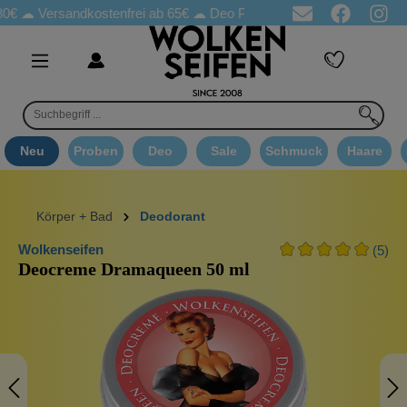
Versandkostenfrei ab 65€
☁ Deo Proben in jeder Bestellung
☁ G
Neu
Proben
Deo
Sale
Schmuck
Haare
Körper + Bad
Deodorant
Wolkenseifen
(5)
Deocreme Dramaqueen 50 ml