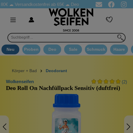
☁
Versandkostenfrei ab 65€
☁ Deo Proben in jeder Bestellung
☁ 
Neu
Proben
Deo
Sale
Schmuck
Haare
Körper + Bad
Deodorant
Wolkenseifen
(2)
Deo Roll On Nachfüllpack Sensitiv (duftfrei)