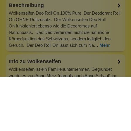
Beschreibung
Wolkenseifen Deo Roll On 100% Pure Der Deodorant Roll
On OHNE Duftzusatz. Der Wolkenseifen Deo Roll
On funktioniert ebenso wie die Deocremes auf
Natronbasis. Das Deo verhindert nicht die natürliche
Körperfunktion des Schwitzens, sondern lediglich den
Geruch. Der Deo Roll On lässt sich zum Na…
Mehr
Info zu Wolkenseifen
Wolkenseifen ist ein Familienunternehmen. Gegründet
wurde es von Anne Merz (damals noch Anne Schaaf) im
Jahr 2008. Als Alleinerziehende zog sie die kleine Firma
nebenberuflich hoch. Der Zuspruch unserer Kunden gibt ihr
bis heute das gute Gefühl, dass sich all das gelohnt hat und
wir freuen uns, je…
Inhaltsstoffe