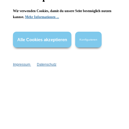
Wir verwenden Cookies, damit du unsere Seite bestmöglich nutzen
kannst.
Mehr Informationen ...
Vertrag widerrufen
Alle Cookies akzeptieren
Konfigurieren
* Alle Preise inkl. gesetzl. Mehrwertsteuer zzgl.
Versandkosten
,
wenn nicht anders angegeben.
Impressum
Datenschutz