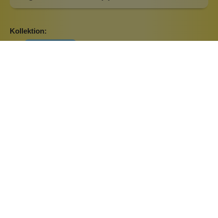
Kollektion:
Daisy Love
Marke:
Konplott
Metallfarbe:
Messing
Ähnliche Produkte