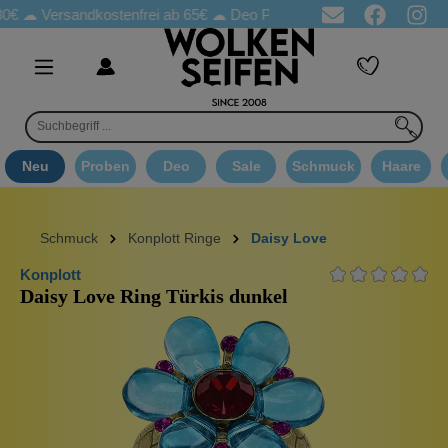
Versandkostenfrei ab 65€
☁ Deo Proben in jeder Bestellung
☁ G
Neu
Proben
Deo
Sale
Schmuck
Haare
Schmuck
Konplott Ringe
Daisy Love
Konplott
Daisy Love Ring Türkis dunkel