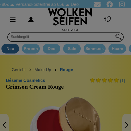
☁
Versandkostenfrei ab 65€
☁ Deo Proben in jeder Bestellung
☁
Neu
Proben
Deo
Sale
Schmuck
Haare
Gesicht
Make Up
Rouge
Bésame Cosmetics
(1)
Crimson Cream Rouge