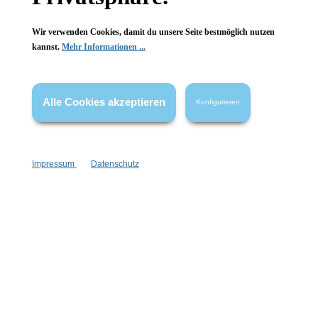
Wir verwenden Cookies, damit du unsere Seite bestmöglich nutzen
kannst.
Mehr Informationen ...
Vertrag widerrufen
* Alle Preise inkl. gesetzl. Mehrwertsteuer zzgl.
Versandkosten
,
wenn nicht anders angegeben.
Alle Cookies akzeptieren
Konfigurieren
Impressum
Datenschutz