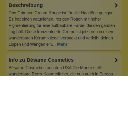
Beschreibung
Das Crimson Cream Rouge ist für alle Hauttöne geeignet.
Es hat einen natürlichen, rosigen Rotton mit hoher
Pigmentierung für eine aufbaubare Farbe, die den ganzen
Tag hält. Diese konzentrierte Creme ist jetzt neu in einem
wunderbaren Keramiktiegel verpackt und verleiht deinen
Lippen und Wangen ein…
Mehr
Info zu Bésame Cosmetics
Bésame Cosmetics aus den USA Die Marke stellt
wunderbare Retro-Kosmetik her, die nun auch in Europa
erhältlich ist. Die Ur-Mascara in fester Form - Cake
Mascara - die schon den Wimpernaufschlag von Marylin
Monroe zu einem Erlebnis machte oder auch das
kirschrote Rouge im nostalgischen Metalldösche…
Inhaltsstoffe