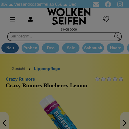
Versandkostenfrei ab 65€
☁ Deo Proben in jeder Bestellung
☁ 
Neu
Proben
Deo
Sale
Schmuck
Haare
Gesicht
Lippenpflege
Crazy Rumors
Crazy Rumors Blueberry Lemon