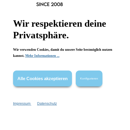
Informationen
Gesetzliche Informationen
Wir respektieren deine
Wissenswertes
Privatsphäre.
FAQ
Wir verwenden Cookies, damit du unsere Seite bestmöglich nutzen
kannst.
Mehr Informationen ...
Vertrag widerrufen
Alle Cookies akzeptieren
Konfigurieren
* Alle Preise inkl. gesetzl. Mehrwertsteuer zzgl.
Versandkosten
,
wenn nicht anders angegeben.
Impressum
Datenschutz