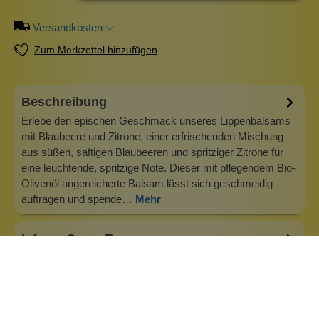
Versandkosten
Zum Merkzettel hinzufügen
Beschreibung
Erlebe den epischen Geschmack unseres Lippenbalsams
mit Blaubeere und Zitrone, einer erfrischenden Mischung
aus süßen, saftigen Blaubeeren und spritziger Zitrone für
eine leuchtende, spritzige Note. Dieser mit pflegendem Bio-
Olivenöl angereicherte Balsam lässt sich geschmeidig
auftragen und spende…
Mehr
Info zu Crazy Rumors
Natürliche Lippenpflege, die Spaß macht! Darum geht es
bei Crazy Rumors Crazy Rumors steht für natürliche und
vegane Lippenpflege in vielen tollen Sorten. Die reinsten,
saubersten Inhaltsstoffe der Welt gemischt mit den