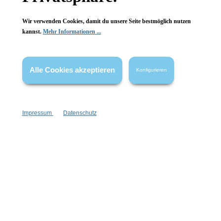
Wir verwenden Cookies, damit du unsere Seite bestmöglich nutzen
kannst.
Mehr Informationen ...
Vertrag widerrufen
Alle Cookies akzeptieren
Konfigurieren
* Alle Preise inkl. gesetzl. Mehrwertsteuer zzgl.
Versandkosten
,
wenn nicht anders angegeben.
Impressum
Datenschutz