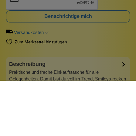
Benachrichtige mich
Versandkosten
Zum Merkzettel hinzufügen
Beschreibung
Praktische und freche Einkaufstasche für alle
Gelegenheiten. Damit bist du voll im Trend, Smileys rocken
einfach und machen gute Laune. Auch ein tolles Mitbringsel
für jemanden, der gerade mal durchhängt. Die Tasche hat
innen zwei Innentaschen und wird mit einem stabilen
Druckknopf geschlossen.…
Mehr
Info zu Wolkenseifen
Wolkenseifen ist ein Familienunternehmen. Gegründet