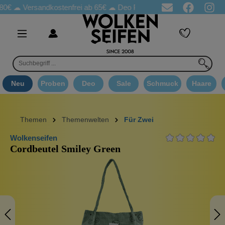
rsandkostenfrei ab 65€
☁ Deo Proben in jeder Bestellung
☁ Go
Neu
Proben
Deo
Sale
Schmuck
Haare
Themen
Themenwelten
Für Zwei
Wolkenseifen
Cordbeutel Smiley Green