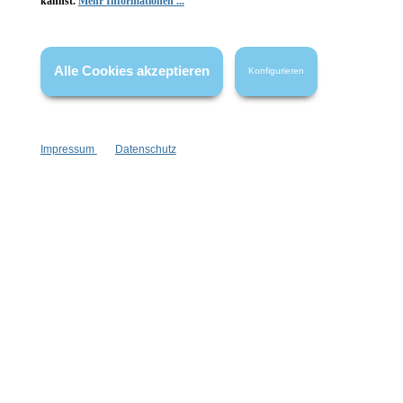
kannst.
Mehr Informationen ...
Gesetzliche Informationen
Wissenswertes
Alle Cookies akzeptieren
Konfigurieren
FAQ
Impressum
Datenschutz
Vertrag widerrufen
* Alle Preise inkl. gesetzl. Mehrwertsteuer zzgl.
Versandkosten
,
wenn nicht anders angegeben.