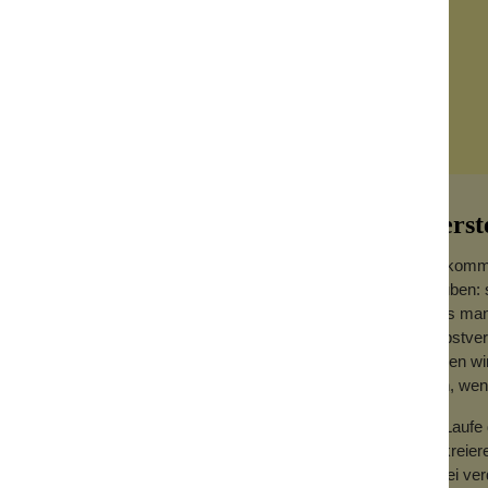
Herst
Willkomm
glauben: 
dass man 
Selbstver
! 2-in1-Produkt für Wangen und Lippen.
Augen wir
sein, we
r, ultimativer, frecher Begleiter. Die
 sowohl als Blush als auch für die Lippen
Im Laufe 
zu kreier
dabei ve