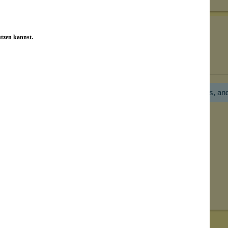
utzen kannst.
Bewertungen nur in der aktuellen Sprache anzeigen.
Hier gibt es noch gar keine Bewertung! Bitte hilf uns, an