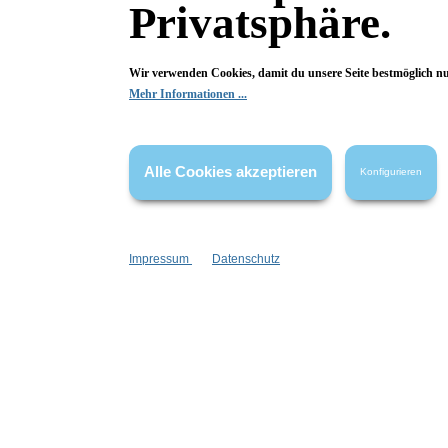
Privatsphäre.
Bewertungen
Wir verwenden Cookies, damit du unsere Seite bestmöglich n
Mehr Informationen ...
0 von 0 Bewertungen
Begeistert? Dann los!
Alle Cookies akzeptieren
Konfigurieren
Wir freuen uns über deine Bewertung. Damit hilfst du uns,
auch Andere zu begeistern.
Impressum
Datenschutz
Hier Bewertung abgeben
Die Bewertungen werden vor ihrer Veröffentlichung nicht auf ihre
Echtheit überprüft. Sie können daher auch von Verbrauchern stammen,
die die bewerteten Produkte tatsächlich gar nicht erworben/genutzt
haben.