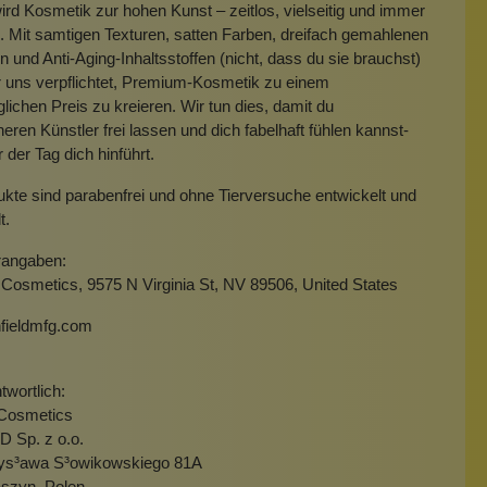
ird Kosmetik zur hohen Kunst – zeitlos, vielseitig und immer
. Mit samtigen Texturen, satten Farben, dreifach gemahlenen
 und Anti-Aging-Inhaltsstoffen (nicht, dass du sie brauchst)
 uns verpflichtet, Premium-Kosmetik zu einem
lichen Preis zu kreieren. Wir tun dies, damit du
neren Künstler frei lassen und dich fabelhaft fühlen kannst-
der Tag dich hinführt.
ukte sind parabenfrei und ohne Tierversuche entwickelt und
lt.
rangaben:
Cosmetics, 9575 N Virginia St, NV 89506, United States
fieldmfg.com
wortlich:
Cosmetics
Sp. z o.o.
zys³awa S³owikowskiego 81A
szyn, Polen