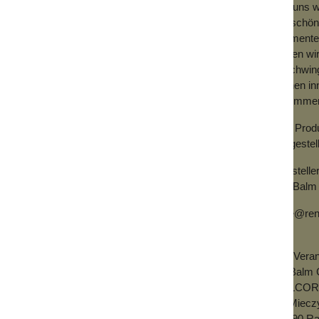
Bei uns w
bildschön
Pigmenten
giert und für eine unvergleichliche
haben wir
rsorgung beiträgt und für ein leichtes,
erschwing
och handtaschenfreundlich, so dass du mit
deinen in
wo immer 
Alle Prod
hergestel
Herstelle
TheBalm 
dale@ren
EU-Verant
theBalm 
BELCORD 
ul. Miec
05090 Ra