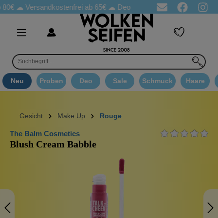
 80€ ☁
Versandkostenfrei ab 65€
☁ Deo Proben in jeder Bestellung
Neu
Proben
Deo
Sale
Schmuck
Haare
Gesicht
Make Up
Rouge
The Balm Cosmetics
Blush Cream Babble