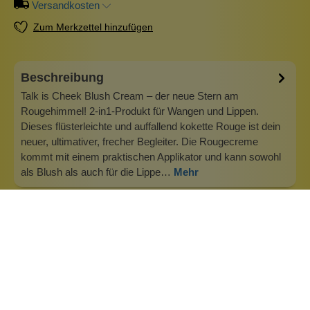
Versandkosten
Zum Merkzettel hinzufügen
Beschreibung
Talk is Cheek Blush Cream – der neue Stern am
Rougehimmel! 2-in1-Produkt für Wangen und Lippen.
Dieses flüsterleichte und auffallend kokette Rouge ist dein
neuer, ultimativer, frecher Begleiter. Die Rougecreme
kommt mit einem praktischen Applikator und kann sowohl
als Blush als auch für die Lippe…
Mehr
Info zu The Balm Cosmetics
Willkommen bei theBalm, wo wir an den ultimativen
Glamour glauben: sich gut fühlen und unglaublich
aussehen, das bedeutet, dass man aus den richtigen
Gründen alle Blicke auf sich zieht. Selbstvertrauen ist eine
wunderschöne Farbe an dir – es bringt deine Augen wirklich
zur Geltung. Unsere Mission i…