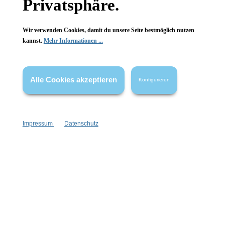
Privatsphäre.
FAQ
Wir verwenden Cookies, damit du unsere Seite bestmöglich nutzen
kannst.
Mehr Informationen ...
Vertrag widerrufen
Alle Cookies akzeptieren
Konfigurieren
* Alle Preise inkl. gesetzl. Mehrwertsteuer zzgl.
Versandkosten
,
wenn nicht anders angegeben.
Impressum
Datenschutz