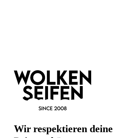
Newsletter abonnieren!
Informationen
Gesetzliche Informationen
Wissenswertes
Wir respektieren deine