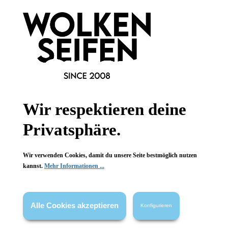
Informationen
Gesetzliche Informationen
Wissenswertes
FAQ
Wir respektieren deine
Privatsphäre.
Vertrag widerrufen
Wir verwenden Cookies, damit du unsere Seite bestmöglich nutzen
* Alle Preise inkl. gesetzl. Mehrwertsteuer zzgl.
Versandkosten
,
kannst.
Mehr Informationen ...
wenn nicht anders angegeben.
Alle Cookies akzeptieren
Konfigurieren