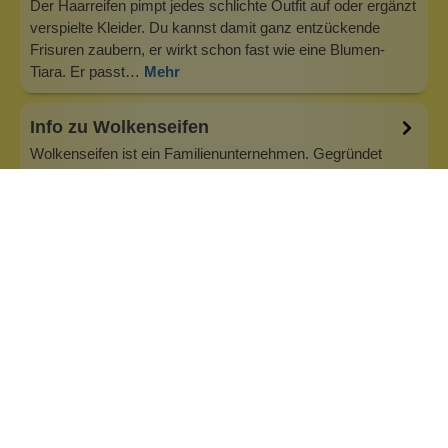
Der Haarreifen pimpt jedes schlichte Outfit auf oder ergänzt
verspielte Kleider. Du kannst damit ganz entzückende
Frisuren zaubern, er wirkt schon fast wie eine Blumen-
Tiara. Er passt…
Mehr
Info zu Wolkenseifen
Wolkenseifen ist ein Familienunternehmen. Gegründet
wurde es von Anne Merz (damals noch Anne Schaaf) im
Jahr 2008. Als Alleinerziehende zog sie die kleine Firma
nebenberuflich hoch. Der Zuspruch unserer Kunden gibt ihr
bis heute das gute Gefühl, dass sich all das gelohnt hat und
wir freuen uns, je…
Inhaltsstoffe
Bewertungen (0)
Fragen & Antworten (0)