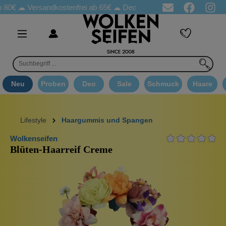
☁
Versandkostenfrei ab 65€
☁ Deo Proben in jeder Bestellung
☁
Neu
Proben
Deo
Sale
Schmuck
Haare
Lifestyle
Haargummis und Spangen
Wolkenseifen
Blüten-Haarreif Creme