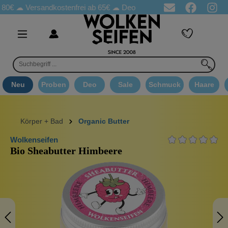
☁
Versandkostenfrei ab 65€
☁ Deo Proben in jeder Bestellung
☁ 
Neu
Proben
Deo
Sale
Schmuck
Haare
Körper + Bad
Organic Butter
Wolkenseifen
Bio Sheabutter Himbeere