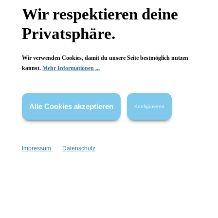
Gesetzliche Informationen
Wir respektieren deine
Wissenswertes
Privatsphäre.
FAQ
Wir verwenden Cookies, damit du unsere Seite bestmöglich nutzen
kannst.
Mehr Informationen ...
Alle Cookies akzeptieren
Vertrag widerrufen
Konfigurieren
* Alle Preise inkl. gesetzl. Mehrwertsteuer zzgl.
Versandkosten
,
wenn nicht anders angegeben.
Impressum
Datenschutz