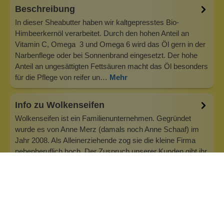
Beschreibung
In dieser Sheabutter haben wir kaltgepresstes Bio-
Himbeerkernöl verarbeitet. Durch den hohen Anteil an
Vitamin C, Omega 3 und Omega 6 wird das Öl gern in der
Narbenflege oder bei Sonnenbrand eingesetzt. Der hohe
Anteil an ungesättigten Fettsäuren macht das Öl besonders
für die Pflege von reifer un…
Mehr
Info zu Wolkenseifen
Wolkenseifen ist ein Familienunternehmen. Gegründet
wurde es von Anne Merz (damals noch Anne Schaaf) im
Jahr 2008. Als Alleinerziehende zog sie die kleine Firma
nebenberuflich hoch. Der Zuspruch unserer Kunden gibt ihr
bis heute das gute Gefühl, dass sich all das gelohnt hat und
wir freuen uns, je…
Inhaltsstoffe