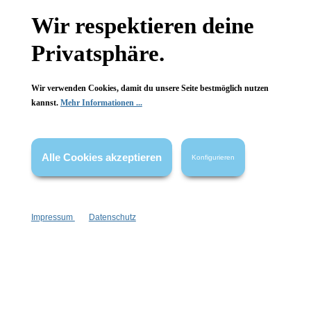
Gesetzliche Informationen
Wir respektieren deine
Wissenswertes
Privatsphäre.
FAQ
Wir verwenden Cookies, damit du unsere Seite bestmöglich nutzen
kannst.
Mehr Informationen ...
Alle Cookies akzeptieren
Konfigurieren
Vertrag widerrufen
* Alle Preise inkl. gesetzl. Mehrwertsteuer zzgl.
Versandkosten
,
wenn nicht anders angegeben.
Impressum
Datenschutz