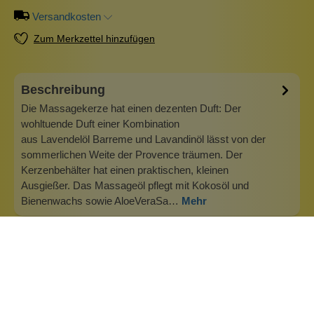
Versandkosten
Zum Merkzettel hinzufügen
Beschreibung
Die Massagekerze hat einen dezenten Duft: Der
wohltuende Duft einer Kombination
aus Lavendelöl Barreme und Lavandinöl lässt von der
sommerlichen Weite der Provence träumen. Der
Kerzenbehälter hat einen praktischen, kleinen
Ausgießer. Das Massageöl pflegt mit Kokosöl und
Bienenwachs sowie AloeVeraSa…
Mehr
Info zu Stuwa Massagekerzen
Stuwa greift ausschließlich auf naturbelassene Bestandteile
aus kontrolliert biologischen Anbau zurück. In den Stuwa
Massagekerzen findet man keine synthetischen Aromen,
Farbstoffe oder Erdöl etc. Die mit dem BDIH COSMOS