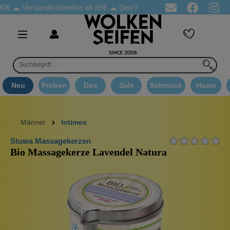
sandkostenfrei ab 65€
☁ Deo Proben in jeder Bestellung
☁ Goo
Neu
Proben
Deo
Sale
Schmuck
Haare
Männer
Intimes
Stuwa Massagekerzen
Bio Massagekerze Lavendel Natura