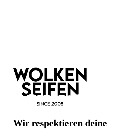
süßlicher Duft
süßliche Duftrichtung
für den Herbst
natürlich reichhaltig
Bio-Eau de Toilette
zieht schnell ein
50 ml
200 ml
Inhalt:
(599,80 €*/l)
Inhalt:
(139,95 €*/l)
29,99 €*
27,99 €*
Hinzufügen
Hinzufügen
Newsletter abonnieren!
Wir respektieren deine