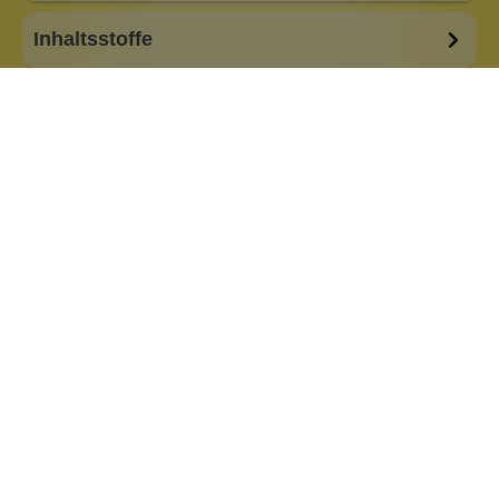
Inhaltsstoffe
Bewertungen (0)
Fragen & Antworten (0)
Eigenschaften:
Vegan
Haar & Haut-Typ:
für jede Haut
Marke:
Apiarium Italy