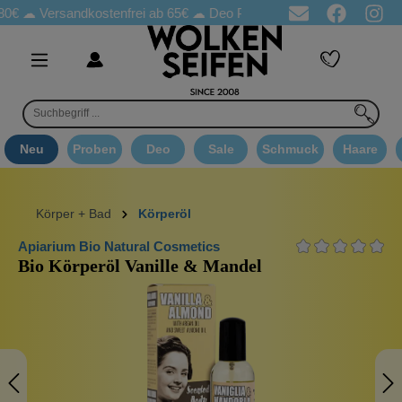
Versandkostenfrei ab 65€
☁ Deo Proben in jeder Bestellung
☁ G
Neu
Proben
Deo
Sale
Schmuck
Haare
Körper + Bad
Körperöl
Apiarium Bio Natural Cosmetics
Bio Körperöl Vanille & Mandel