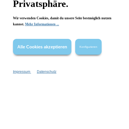
Privatsphäre.
Wir verwenden Cookies, damit du unsere Seite bestmöglich nutzen
kannst.
Mehr Informationen ...
Informationen
Gesetzliche Informationen
Alle Cookies akzeptieren
Konfigurieren
Wissenswertes
FAQ
Impressum
Datenschutz
Vertrag widerrufen
* Alle Preise inkl. gesetzl. Mehrwertsteuer zzgl.
Versandkosten
,
wenn nicht anders angegeben.