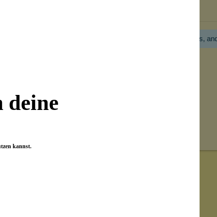
Bewertungen nur in der aktuellen Sprache anzeigen.
Hier gibt es noch gar keine Bewertung! Bitte hilf uns, an
n deine
utzen kannst.