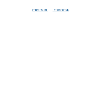
Impressum
Datenschutz
Informationen
Gesetzliche
Blog
Datenschutz
Versandinformationen
AGB
Kontakt
Widerrufsrech
Cookie Einstellungen
Impressum
Zahlungsinformationen
Informatione
Newsletter