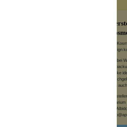
um
Herst
Cosme
Die Kosme
Design ko
n
Wir bei 
Verpackun
creme für weiche, schöne und perfekt
Marke id
altige, beruhigende und schützende Creme.
Duschgels
extrakten und den kostbaren Ölen aus
dich auch
ildet einen Film auf der Haut, der die Hände
und Rissen schützt.
Herstelle
Apiarium
Via Albid
hello@api