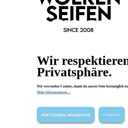
0 von 0 Bewertungen
Begeistert? Dann los!
Wir freuen uns über deine Bewertung. Damit hilfst du uns,
auch Andere zu begeistern.
Hier Bewertung abgeben
Wir respektiere
Die Bewertungen werden vor ihrer Veröffentlichung nicht auf ihre
Privatsphäre.
Echtheit überprüft. Sie können daher auch von Verbrauchern stammen,
die die bewerteten Produkte tatsächlich gar nicht erworben/genutzt
haben.
Wir verwenden Cookies, damit du unsere Seite bestmöglich n
Mehr Informationen ...
Alle Cookies akzeptieren
Konfigurieren