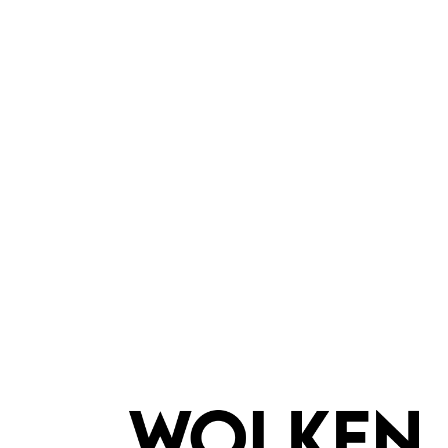
Merkmale
Eigenschaften:
Vegan
Marke:
Apiarium Italy
Fragen & Antworten
Deine Frage kann entweder von uns, von Herstellern oder v
Bewertungen