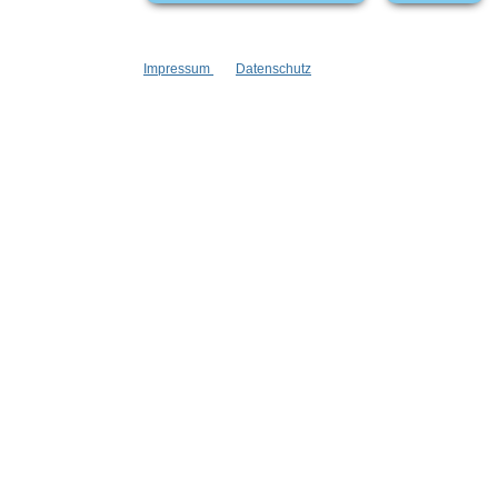
Impressum
Datenschutz
Informationen
Gesetzliche
Blog
Datenschutz
Versandinformationen
AGB
Kontakt
Widerrufsrech
Cookie Einstellungen
Impressum
Zahlungsinformationen
Informatione