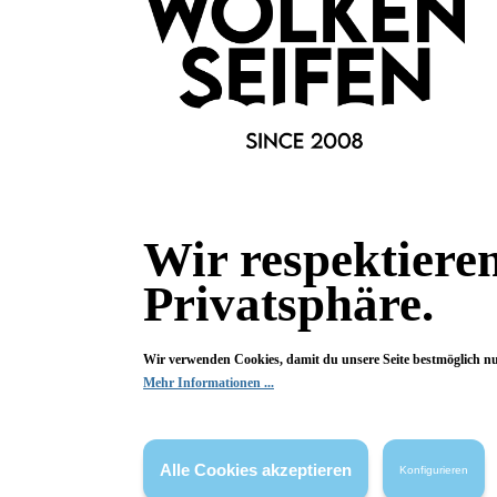
Bewertungen
0 von 0 Bewertungen
Begeistert? Dann los!
Wir freuen uns über deine Bewertung. Damit hilfst du uns,
auch Andere zu begeistern.
Hier Bewertung abgeben
Wir respektiere
Privatsphäre.
Die Bewertungen werden vor ihrer Veröffentlichung nicht auf ihre
Echtheit überprüft. Sie können daher auch von Verbrauchern stammen,
die die bewerteten Produkte tatsächlich gar nicht erworben/genutzt
haben.
Wir verwenden Cookies, damit du unsere Seite bestmöglich n
Mehr Informationen ...
Alle Cookies akzeptieren
Konfigurieren