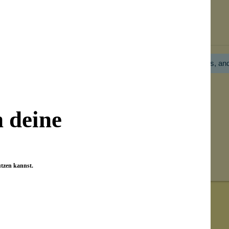
Bewertungen nur in der aktuellen Sprache anzeigen.
Hier gibt es noch gar keine Bewertung! Bitte hilf uns, an
n deine
utzen kannst.