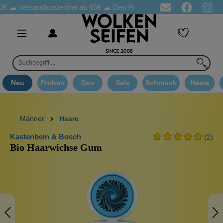
ersandkostenfrei ab 65€
☁ Deo Proben in jeder Bestellung
☁ Go
Neu
Proben
Deo
Sale
Schmuck
Haare
Männer
Haare
Kastenbein & Bosch
(2)
Bio Haarwichse Gum