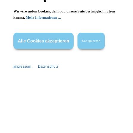
Wir verwenden Cookies, damit du unsere Seite bestmöglich nutzen
kannst.
Mehr Informationen ...
Vertrag widerrufen
Alle Cookies akzeptieren
Konfigurieren
* Alle Preise inkl. gesetzl. Mehrwertsteuer zzgl.
Versandkosten
,
wenn nicht anders angegeben.
Impressum
Datenschutz