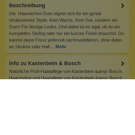
Beschreibung
Die Haarwichse Gum eignet sich für ein genial
strukturiertes Stylin. Kein Wachs, Kein Gel, sondern ein
Gum! Für lässige Looks. Und dabei ist es egal, ob du ein
komplettes Styling oder nur ein kurzes Finish brauchst. Du
kannst deine Frisur jederzeit nachmodellieren, ohne dabei
an Struktur oder Halt…
Mehr
Info zu Kastenbein & Bosch
Natürliche Profi-Haarpflege von Kastenbein &amp; Bosch.
Haarstyling und Haarpflege von Kastenbein &amp; Bosch
versprechen dir die bestmögliche Qualität! Seit über 30
Jahren sind Roger Kastenbein und Stefan Bosch aus Köln
als Friseure aktiv. Auf der Suche nach biologischer
Haarpflege, die konventio…
Inhaltsstoffe