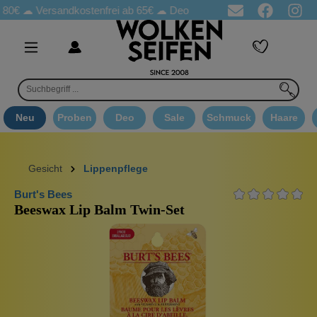
☁
Versandkostenfrei ab 65€
☁ Deo Proben in jeder Bestellung
☁ 
Neu
Proben
Deo
Sale
Schmuck
Haare
Gesicht
Lippenpflege
Burt's Bees
Beeswax Lip Balm Twin-Set