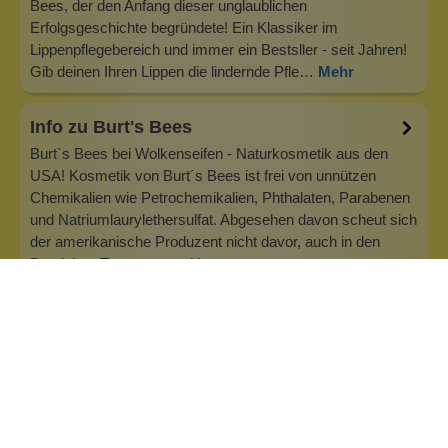
Bees, der den Anfang dieser unglaublichen
Erfolgsgeschichte begründete! Ein Klassiker im
Lippenpflegebereich und immer ein Bestsller - seit Jahren!
Gib deinen Ihren Lippen die lindernde Pfle…
Mehr
Info zu Burt's Bees
Burt`s Bees bei Wolkenseifen - Naturkosmetik aus den
USA! Kosmetik von Burt´s Bees ist frei von unnützen
Chemikalien wie Petrochemikalien, Phthalaten, Parabenen
und Natriumlaurylethersulfat. Abgesehen davon scheut sich
der amerikanische Produzent nicht davor, auch in den
Bereichen Transparenz, Umw…
Inhaltsstoffe
Bewertungen (0)
Fragen & Antworten (0)