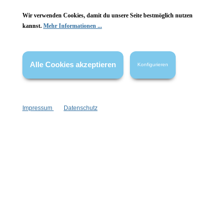
Wir verwenden Cookies, damit du unsere Seite bestmöglich nutzen
kannst.
Mehr Informationen ...
Vertrag widerrufen
* Alle Preise inkl. gesetzl. Mehrwertsteuer zzgl.
Versandkosten
,
wenn nicht anders angegeben.
Alle Cookies akzeptieren
Konfigurieren
Impressum
Datenschutz