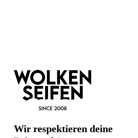
Pheromone sind chemisches Substanzen, die vom Körper
gebildet und abgegeben werden. Sie werden vom Gegenüber
unbewusst wahrgenommen und können Einfluss auf das
Sexualverhalten, auf Sympathie und Antipathie sowie soziale
Kontakte haben. Wir kommunizieren also durch diese Stoffe
miteinander.
Auch wir Menschen besitzen Rezeptoren für Pheromone,
diese sitzen auf der Riechschleimhaut. Diese Rezeptoren
schlagen an, wenn wir von Pheromonen umgeben sind. Aber
wir nehmen keinen Geruch wahr.
Man geht davon aus, dass Pheromone im menschlichen
Schweiß enthalten sind. Aber wer möchte schon verschwitzt
und "duftend" durch die Gegend laufen?
Dann greifst du doch besser zu einem Pheromonspray oder
einem Pheromon-Parfum.
Wir respektieren deine