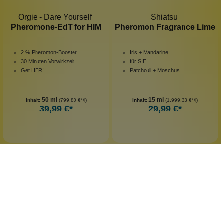
Orgie - Dare Yourself
Shiatsu
Pheromone-EdT for HIM
Pheromon Fragrance Lime
2 % Pheromon-Booster
Iris + Mandarine
30 Minuten Vorwirkzeit
für SIE
Get HER!
Patchouli + Moschus
50 ml
15 ml
Inhalt:
(799,80 €*/l)
Inhalt:
(1.999,33 €*/l)
39,99 €*
29,99 €*