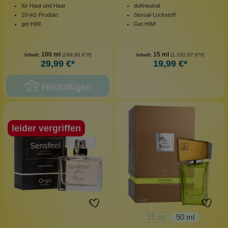
für Haut und Haar
duftneutral
10-in1-Produkt
Sexual-Lockstoff
get HIM
Get HIM!
100 ml
15 ml
Inhalt:
(299,90 €*/l)
Inhalt:
(1.332,67 €*/l)
29,99 €*
19,99 €*
Hinzufügen
leider vergriffen
15 ml
50 ml