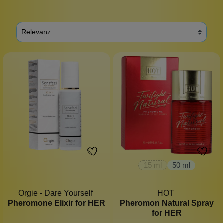
15 ml
50 ml
Orgie - Dare Yourself
HOT
Pheromone Elixir for HER
Pheromon Natural Spray
for HER