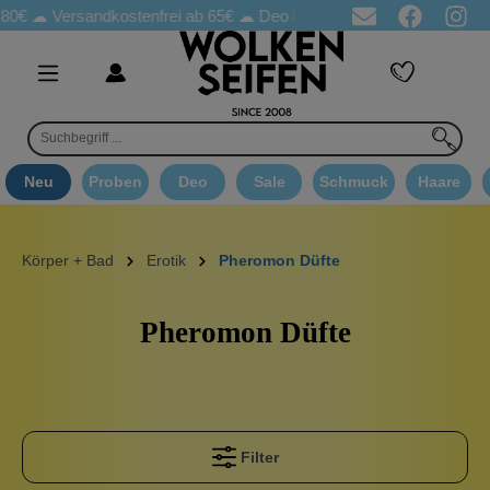
0€ ☁
Versandkostenfrei ab 65€
☁ Deo Proben in jeder Bestellung
Neu
Proben
Deo
Sale
Schmuck
Haare
Körper + Bad
Erotik
Pheromon Düfte
Pheromon Düfte
Filter