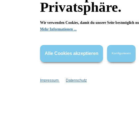
Privatsphäre.
Anlass:
aus der Manufaktur
Wir verwenden Cookies, damit du unsere Seite bestmöglich n
Besonderheiten:
Mehr Informationen ...
alkoholfrei
plastikfreie Verpackung
Duftauswahl:
On the Rocks
Alle Cookies akzeptieren
Konfigurieren
Duftfamilie:
On the Rocks
Impressum
Datenschutz
Eigenschaften:
Vegan
feuchtigkeitsspendend
Haar & Haut-Typ:
für jede Haut
für jedes Haar
Marke:
Wolkenseifen