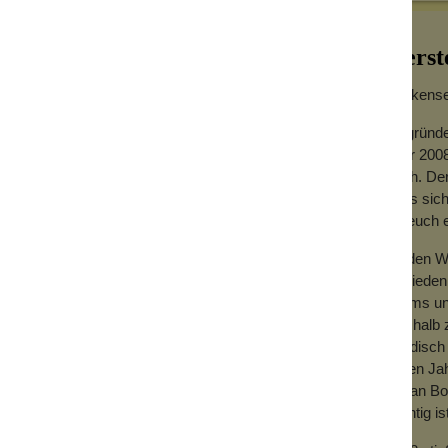
meiden lassen. Das Rasieröl sorgt dafür,
 Die Bartstoppeln werden aufgeweicht und
Herst
ist das Öl perfekt dafür. Denn es ist
Wolkensei
uren erschweren, ist das mit Rasieröl kein
Gegründe
Jahr 2008
hoch. Der
 einige Tropfen Öl ein. Ca. 1-2 Minuten
dass sich
für euch
he und verreibe sie gut. Dann das Öl in den
Zu den We
Zufrieden
le verarbeitet:
Teams und
Deshalb z
händisch 
amin A und Vitamin B6 und befeuchtet das
vielen Ja
mit an Bo
wichtig is
e Haut Feuchtigkeit besser speichern kann.