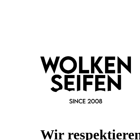
Wirkt antioxidativ und kann somit gegen vorzeitige Hautalter
3. Mandelöl
Zieht schnell ein, spendet Feuchtigkeit und ist dabei trotzdem 
4. Hanfsamenöl
Bindet Feuchtigkeit in der Haut und polstert sie auf. Entzün
Fältchen.
5. Argan-Hautöl
Stellt die Elastizität der Haut wieder her und wirkt als Anti-A
6. Brokkolisamenöl
Ist ein pflanzlicher Silikonersatz in der Haarpflege und hat in
Eigenschaften.
Merkmale
Wir respektiere