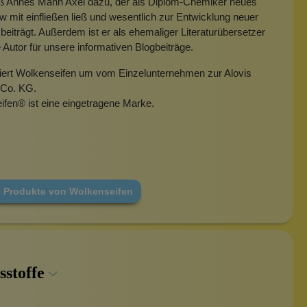
eß Annes Mann Axel dazu, der als Diplom-Chemiker neues
mit einfließen ließ und wesentlich zur Entwicklung neuer
beiträgt. Außerdem ist er als ehemaliger Literaturübersetzer
e Autor für unsere informativen Blogbeiträge.
miert Wolkenseifen um vom Einzelunternehmen zur Alovis
Co. KG.
ifen
®
ist eine eingetragene Marke.
e Produkte von Wolkenseifen
sstoffe