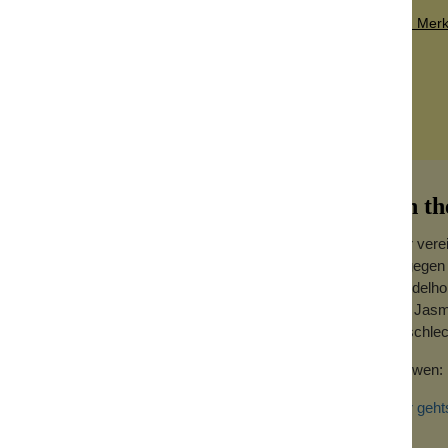
Zum Merkz
On th
Hier vere
hingegen 
Sandelhol
und Jasmi
 vielseitig einsetzbar.
Geschlec
enutzen. Massiere es dann tief ein, damit
Für wen:
sorgsam entwickelte Rezeptur beinhaltet
euchtigkeit zuführen.
Hier geht
nd beugen so Rasurbrand, Irritation und