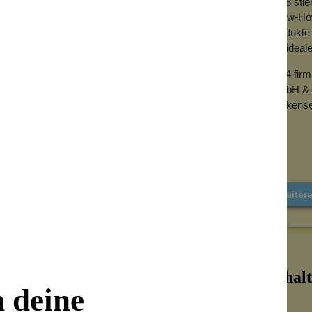
2018 sti
ung wirken.
Know-How 
Produkte 
der ideal
rückfettend. Hält die Haut elastisch.
2024 fir
GmbH & 
dungshemmend und ideal bei kleinen
Wolkense
ging-Komplex
 der Hautpflege zellaktivierende
Weiter
Inhalt
n deine