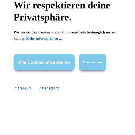
Wir respektieren deine
Wissenswertes
Privatsphäre.
FAQ
Wir verwenden Cookies, damit du unsere Seite bestmöglich nutzen
kannst.
Mehr Informationen ...
Vertrag widerrufen
Alle Cookies akzeptieren
Konfigurieren
* Alle Preise inkl. gesetzl. Mehrwertsteuer zzgl.
Versandkosten
,
wenn nicht anders angegeben.
Impressum
Datenschutz