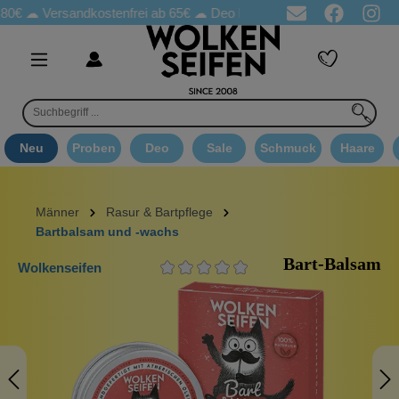
Versandkostenfrei ab 65€
☁ Deo Proben in jeder Bestellung
☁ 
Neu
Proben
Deo
Sale
Schmuck
Haare
Männer
Rasur & Bartpflege
Bartbalsam und -wachs
Bart-Balsam
Wolkenseifen