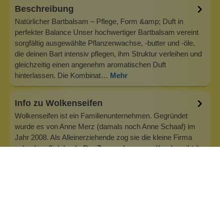
Beschreibung
Natürlicher Bartbalsam – Pflege, Form &amp; Duft in
perfekter Balance Unser hochwertiger Bartbalsam vereint
sorgfältig ausgewählte Pflanzenwachse, -butter und -öle,
die deinen Bart intensiv pflegen, ihm Struktur verleihen und
gleichzeitig einen angenehm aromatischen Duft
hinterlassen. Die Kombinat…
Mehr
Info zu Wolkenseifen
Wolkenseifen ist ein Familienunternehmen. Gegründet
wurde es von Anne Merz (damals noch Anne Schaaf) im
Jahr 2008. Als Alleinerziehende zog sie die kleine Firma
nebenberuflich hoch. Der Zuspruch unserer Kunden gibt ihr
bis heute das gute Gefühl, dass sich all das gelohnt hat und
wir freuen uns, je…
Inhaltsstoffe