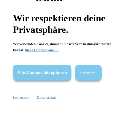
Informationen
Gesetzliche Informationen
Wir respektieren deine
Privatsphäre.
Wissenswertes
FAQ
Wir verwenden Cookies, damit du unsere Seite bestmöglich nutzen
kannst.
Mehr Informationen ...
Alle Cookies akzeptieren
Konfigurieren
Vertrag widerrufen
* Alle Preise inkl. gesetzl. Mehrwertsteuer zzgl.
Versandkosten
,
wenn nicht anders angegeben.
Impressum
Datenschutz