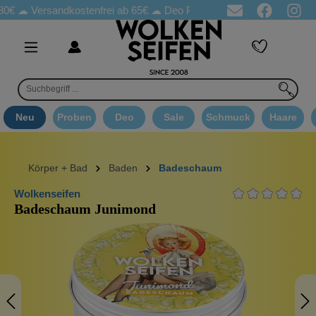
80€ ☁
Versandkostenfrei ab 65€
☁ Deo Proben in jeder Bestellung
Neu
Proben
Deo
Sale
Schmuck
Haare
Körper + Bad
Baden
Badeschaum
Wolkenseifen
Badeschaum Junimond