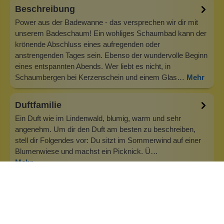
Beschreibung
Power aus der Badewanne - das versprechen wir dir mit
unserem Badeschaum! Ein wohliges Schaumbad kann der
krönende Abschluss eines aufregenden oder
anstrengenden Tages sein. Ebenso der wundervolle Beginn
eines entspannten Abends. Wer liebt es nicht, in
Schaumbergen bei Kerzenschein und einem Glas…
Mehr
Duftfamilie
Ein Duft wie im Lindenwald, blumig, warm und sehr
angenehm. Um dir den Duft am besten zu beschreiben,
stell dir Folgendes vor: Du sitzt im Sommerwind auf einer
Blumenwiese und machst ein Picknick. Ü…
Mehr
Info zu Wolkenseifen
Wolkenseifen ist ein Familienunternehmen. Gegründet
wurde es von Anne Merz (damals noch Anne Schaaf) im