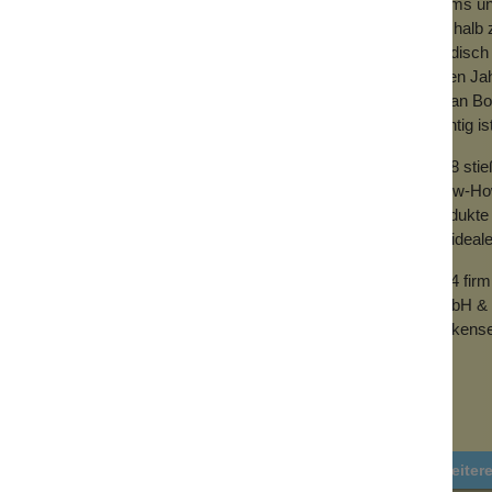
Teams und
Deshalb z
händisch 
vielen Ja
mit an Bo
wichtig is
2018 sti
Know-How 
Produkte 
der ideal
2024 fir
GmbH & 
Wolkense
Weiter