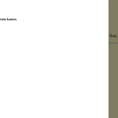
April 4, 2022 11:38
utzen kannst.
Von: Margot
Ein Traum
So eine wunderbar seidenweiche gepflegte Haut nach dem Bad..