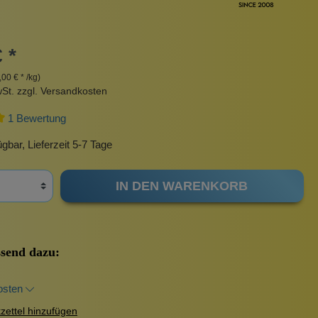
Pinzetten
te
Erotik
Pomade
Sonnenschutz
 *
Taschen
Insektenstiche
,00 € * /kg)
wSt. zzgl. Versandkosten
urbeutel
Pinsel
rscrub
Körperpuder
1 Bewertung
Haargummis und Spangen
gbar, Lieferzeit 5-7 Tage
Nachfüllpackungen
IN DEN WARENKORB
Rasur
send dazu:
Sonnenschutz
osten
ettel hinzufügen