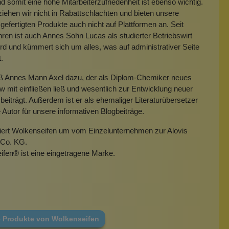
 somit eine hohe Mitarbeiterzufriedenheit ist ebenso wichtig.
iehen wir nicht in Rabattschlachten und bieten unsere
gefertigten Produkte auch nicht auf Plattformen an. Seit
hren ist auch Annes Sohn Lucas als studierter Betriebswirt
rd und kümmert sich um alles, was auf administrativer Seite
t.
eß Annes Mann Axel dazu, der als Diplom-Chemiker neues
mit einfließen ließ und wesentlich zur Entwicklung neuer
beiträgt. Außerdem ist er als ehemaliger Literaturübersetzer
e Autor für unsere informativen Blogbeiträge.
miert Wolkenseifen um vom Einzelunternehmen zur Alovis
Co. KG.
ifen
®
ist eine eingetragene Marke.
e Produkte von Wolkenseifen