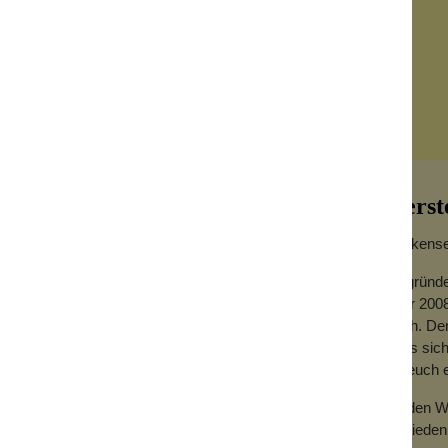
Herst
Wolkensei
Gegründe
Jahr 2008
r alle sensiblen Menschen, die pure Pflege
hoch. Der
dass sich
d genieße ein Entspannungsbad. Viel, viel
für euch
men hinterher überflüssig.
Zu den We
er.
Zufrieden