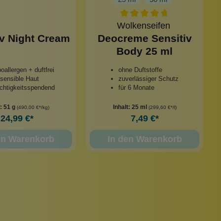
Wolkenseifen
iv Night Cream
Deocreme Sensitiv
Body 25 ml
oallergen + duftfrei
ohne Duftstoffe
 sensible Haut
zuverlässiger Schutz
chtigkeitsspendend
für 6 Monate
t:
51 g
Inhalt:
25 ml
(490,00 €*/kg)
(299,60 €*/l)
24,99 €*
7,49 €*
en Warenkorb
In den Warenkorb