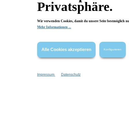
Privatsphäre.
5 von 5 Sternen
Wir verwenden Cookies, damit du unsere Seite bestmöglich n
Genial (1)
100%
Mehr Informationen ...
Sehr gut (0)
0%
Gut (0)
0%
Alle Cookies akzeptieren
Konfigurieren
Akzeptierbar (0)
0%
Nicht zufrieden (0)
0%
Impressum
Datenschutz
Begeistert? Dann los!
Wir freuen uns über deine Bewertung. Damit hilfst du uns,
auch Andere zu begeistern.
Hier Bewertung abgeben