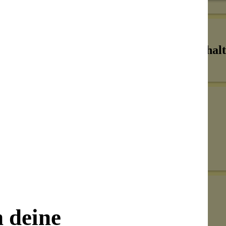
Inhalt
Senden
on unseren Kunden beantwortet werden.
n deine
Bewertungen nur in der aktuellen Sprache anzeigen.