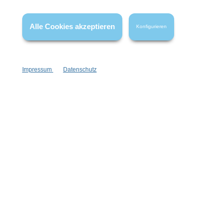
* Alle Preise inkl. gesetzl. Mehrwertsteuer zzgl.
Versandkosten
,
wenn nicht anders angegeben.
Alle Cookies akzeptieren
Konfigurieren
Impressum
Datenschutz