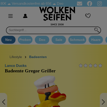
☁
Versandkostenfrei ab 65€
☁ Deo Proben in jeder Bestellung
☁
Neu
Proben
Deo
Sale
Schmuck
Haare
Lifestyle
Badeenten
Lanco Ducks
Badeente Gregor Griller