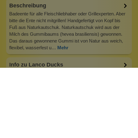
Beschreibung
Badeente für alle Fleischliebhaber oder Grillexperten. Aber
bitte die Ente nicht mitgrillen! Handgefertigt von Kopf bis
Fuß aus Naturkautschuk. Naturkautschuk wird aus der
Milch des Gummibaums (hevea brasiliensis) gewonnen.
Das daraus gewonnene Gummi ist von Natur aus weich,
flexibel, wasserfest u…
Mehr
Info zu Lanco Ducks
Lanco ist ein Familienbetrieb und wurde 1952 von Alfredo
Benet in Barcelona gegründet. Alle Lanco Ducks entstehen
in reiner Handarbeit. Das betrifft alle Arbeitsschritte, vom
Entwurf, über den Formenbau, den Guss und die Bemalung
der Quietscheenten. An diesen Abläufen hat sich seit den
Anfängen 195…
Inhaltsstoffe