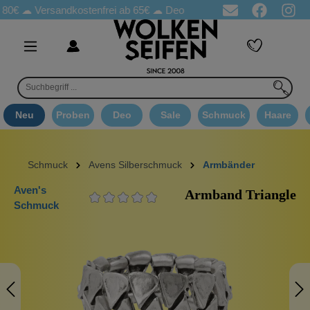
☁
Versandkostenfrei ab 65€
☁ Deo Proben in jeder Bestellung
☁ 
Neu
Proben
Deo
Sale
Schmuck
Haare
Schmuck
Avens Silberschmuck
Armbänder
Aven's
Armband Triangle
Schmuck