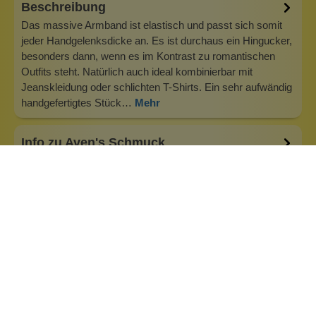
Beschreibung
Das massive Armband ist elastisch und passt sich somit
jeder Handgelenksdicke an. Es ist durchaus ein Hingucker,
besonders dann, wenn es im Kontrast zu romantischen
Outfits steht. Natürlich auch ideal kombinierbar mit
Jeanskleidung oder schlichten T-Shirts. Ein sehr aufwändig
handgefertigtes Stück…
Mehr
Info zu Aven's Schmuck
Schmuck von Aven’s aus New York steht für eine
moderne, selbstbewusste Ästhetik, die urbane Eleganz mit
künstlerischem Ausdruck verbindet. Inspiriert vom
pulsierenden Leben der Metropole vereinen die Designs
klare Linien, markante Formen und feine Details zu
ausdrucksstarken Schmuckstücken, die I…
Inhaltsstoffe