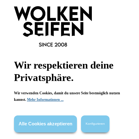
Informationen
Gesetzliche Informationen
Wissenswertes
FAQ
Wir respektieren deine
Privatsphäre.
Vertrag widerrufen
Wir verwenden Cookies, damit du unsere Seite bestmöglich nutzen
* Alle Preise inkl. gesetzl. Mehrwertsteuer zzgl.
Versandkosten
,
kannst.
Mehr Informationen ...
wenn nicht anders angegeben.
Alle Cookies akzeptieren
Konfigurieren