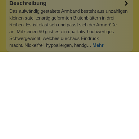
Beschreibung
Das aufwändig gestaltete Armband besteht aus unzähligen
kleinen satelitenartig geformten Blütenblättern in drei
Reihen. Es ist elastisch und passt sich der Armgröße
an. Mit seinen 90 g ist es ein qualitativ hochwertiges
Schwergewicht, welches durchaus Eindruck
macht. Nickelfrei, hypoallergen, handg…
Mehr
Info zu Aven's Schmuck
Schmuck von Aven’s aus New York steht für eine
moderne, selbstbewusste Ästhetik, die urbane Eleganz mit
künstlerischem Ausdruck verbindet. Inspiriert vom
pulsierenden Leben der Metropole vereinen die Designs
klare Linien, markante Formen und feine Details zu
ausdrucksstarken Schmuckstücken, die I…
Inhaltsstoffe