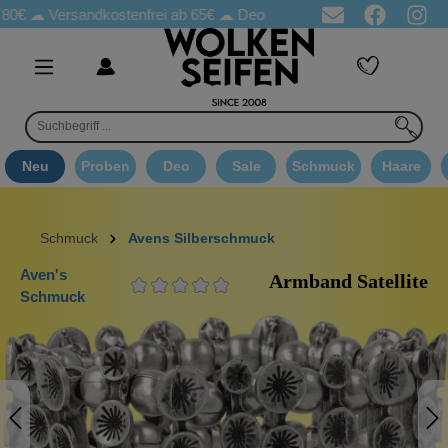
☁
Versandkostenfrei ab 65€
☁ Deo Proben in jeder Bestellung
☁ 
Neu
Proben
Deo
Sale
Schmuck
Haare
Schmuck
Avens Silberschmuck
Aven's
Armband Satellite
Schmuck