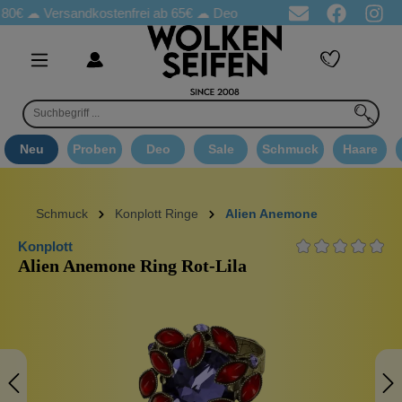
☁
Versandkostenfrei ab 65€
☁ Deo Proben in jeder Bestellung
☁ 
Neu
Proben
Deo
Sale
Schmuck
Haare
Schmuck
Konplott Ringe
Alien Anemone
Konplott
Alien Anemone Ring Rot-Lila