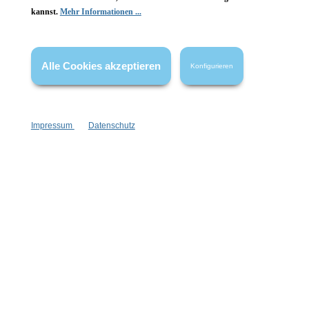
kannst.
Mehr Informationen ...
Vertrag widerrufen
* Alle Preise inkl. gesetzl. Mehrwertsteuer zzgl.
Versandkosten
,
Alle Cookies akzeptieren
Konfigurieren
wenn nicht anders angegeben.
Impressum
Datenschutz