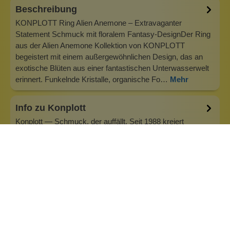
Beschreibung
KONPLOTT Ring Alien Anemone – Extravaganter
Statement Schmuck mit floralem Fantasy-DesignDer Ring
aus der Alien Anemone Kollektion von KONPLOTT
begeistert mit einem außergewöhnlichen Design, das an
exotische Blüten aus einer fantastischen Unterwasserwelt
erinnert. Funkelnde Kristalle, organische Fo…
Mehr
Info zu Konplott
Konplott — Schmuck, der auffällt. Seit 1988 kreiert
Designerin Miranda Konstantinidou von Luxemburg aus
handgefertigten Modeschmuck, der Farben, Kristalle und
außergewöhnliche Details zu echten Statement-Pieces
vereint. Jedes Stück wird mit Liebe zum Detail gefertigt und
bringt Individualität in je…
Inhaltsstoffe