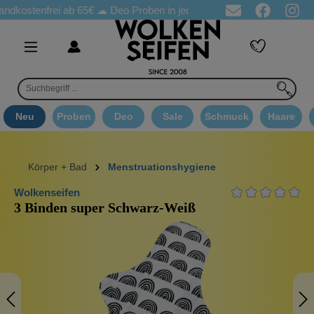
ostenfrei ab 65€
☁ Deo Proben in jeder Bestellung
☁ Goodie A
Neu
Proben
Deo
Sale
Schmuck
Haare
Körper + Bad
Menstruationshygiene
Wolkenseifen
3 Binden super Schwarz-Weiß