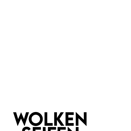
Menstruationstasse
Sterilisationsbecher für
Wolkencup groß
Menstruationstasse
umweltfreundlich
aus medizinischem Silikon
nicht austrocknend
für Menstruationstassen
vegan
faltbar
1 Stück
1 Stück
Inhalt:
Inhalt:
14,99 €*
6,99 €*
Hinzufügen
Hinzufügen