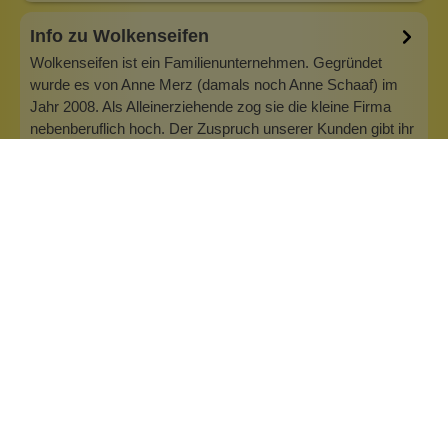
Info zu Wolkenseifen
Wolkenseifen ist ein Familienunternehmen. Gegründet
wurde es von Anne Merz (damals noch Anne Schaaf) im
Jahr 2008. Als Alleinerziehende zog sie die kleine Firma
nebenberuflich hoch. Der Zuspruch unserer Kunden gibt ihr
bis heute das gute Gefühl, dass sich all das gelohnt hat und
wir freuen uns, je…
Inhaltsstoffe
Bewertungen (0)
Fragen & Antworten (0)
Besonderheiten: