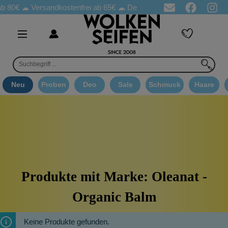
b 80€ ☁
Versandkostenfrei ab 65€
☁ Deo Proben in jeder Bestellung
Neu
Proben
Deo
Sale
Schmuck
Haare
Produkte mit Marke: Oleanat -
Organic Balm
Keine Produkte gefunden.