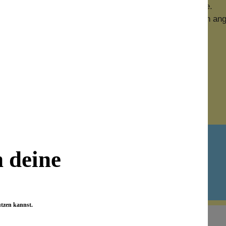
erdickungsmittel für Cremes, Lotionen und Lippenstifte.
t hergestellte Cremes sind kompakt und hinterlassen ein a
rden.
Newsletter abonnieren!
n deine
utzen kannst.