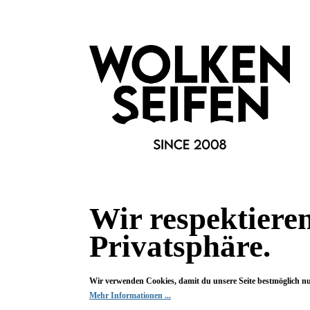
und dient als weichmachendes V
Unter Einsatz von Cetylpalmita
für jeden Hauttyp verwendet we
Wir respektiere
Privatsphäre.
Wir verwenden Cookies, damit du unsere Seite bestmöglich n
Mehr Informationen ...