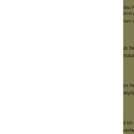
onyme:
Palmitinsäurecetylester, Cetylester-Wachs, Cetylis palmitas
, wurde früher aus dem
Walrat
, der in Mengen von bis zu 5 Tonnen in
ist der Hauptbestandteil des Walrats. Seit dem Walfang-Moratorium 
len gewonnene Walrat wurde direkt weiterverarbeitet, das h
erung von natürlichen gesättigten und ungesättigten Fettsäu
m Gehalt von 3 % in Cremes und Salben verwendet. Die so he
hmeidiger sein als bei Verwendung von beispielsweise Cetyl
 glättende Eigenschaften.
iger
veganer
Konsistenzgeber für Salben verwendet und ist 
iens) nach Deutschem Arzneibuch. Es unterstützt und verbe