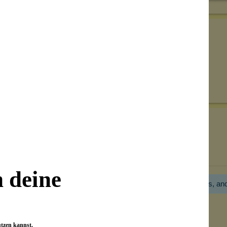
Senden
on unseren Kunden beantwortet werden.
Bewertungen nur in der aktuellen Sprache anzeigen.
n deine
Hier gibt es noch gar keine Bewertung! Bitte hilf uns, an
utzen kannst.