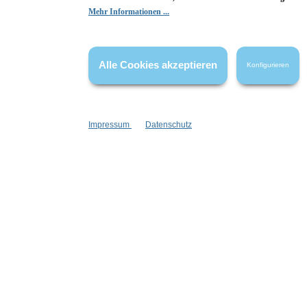
Hier Bewertung abgeben
Mehr Informationen ...
Die Bewertungen werden vor ihrer Veröffentlichung nicht auf ihre
Echtheit überprüft. Sie können daher auch von Verbrauchern stammen,
die die bewerteten Produkte tatsächlich gar nicht erworben/genutzt
Alle Cookies akzeptieren
Konfigurieren
haben.
Impressum
Datenschutz