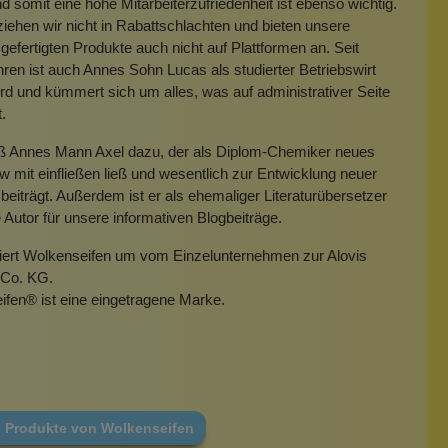
 somit eine hohe Mitarbeiterzufriedenheit ist ebenso wichtig.
iehen wir nicht in Rabattschlachten und bieten unsere
gefertigten Produkte auch nicht auf Plattformen an. Seit
hren ist auch Annes Sohn Lucas als studierter Betriebswirt
rd und kümmert sich um alles, was auf administrativer Seite
t.
eß Annes Mann Axel dazu, der als Diplom-Chemiker neues
mit einfließen ließ und wesentlich zur Entwicklung neuer
beiträgt. Außerdem ist er als ehemaliger Literaturübersetzer
e Autor für unsere informativen Blogbeiträge.
miert Wolkenseifen um vom Einzelunternehmen zur Alovis
Co. KG.
ifen
®
ist eine eingetragene Marke.
e Produkte von Wolkenseifen