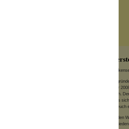
Herst
Wolkensei
Gegründe
Jahr 2008
hoch. Der
dass sich
erwenden. Als Tasche in der Tasche leistet
für euch
dere Dinge, die nicht in deiner
Zu den We
Zufrieden
ltig und eine lustige Idee. So kann die