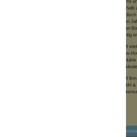
Teams und
Deshalb z
händisch 
vielen Ja
mit an Bo
wichtig is
2018 sti
Know-How 
Produkte 
der ideal
2024 fir
GmbH & 
Wolkense
Weiter