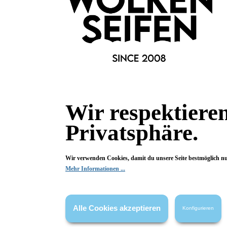
Wir respektiere
Privatsphäre.
Informationen
Gesetzliche
Blog
Datenschutz
Wir verwenden Cookies, damit du unsere Seite bestmöglich n
Mehr Informationen ...
Versandinformationen
AGB
Kontakt
Widerrufsrech
Cookie Einstellungen
Impressum
Alle Cookies akzeptieren
Konfigurieren
Zahlungsinformationen
Informatione
Newsletter