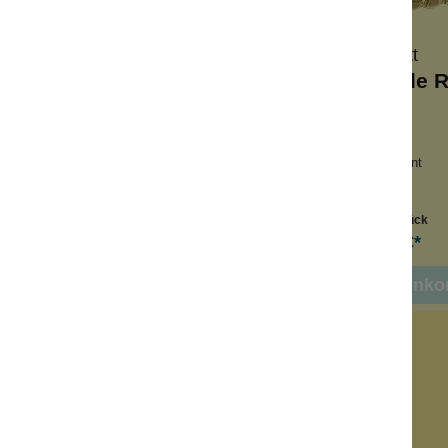
Konplott
Konplott
r Cascade Ring 2
Water Cascade R
ße Leuchtkraft
Shiny Brass
dgefertigt
dezent, aber elegant
ne Massenproduktion
Leuchtfeuer
Inhalt:
1 Stück
Inhalt:
1 Stück
34,90 €*
34,90 €*
n den Warenkorb
In den Warenko