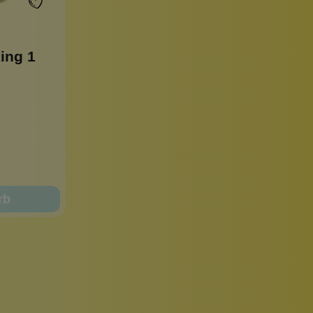
ing 1
rb