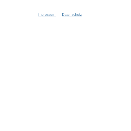
Stellenangebote
Goodies
Impressum
Datenschutz
* Alle Preise