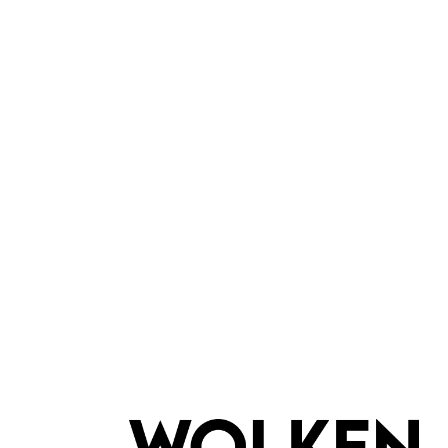
Konplott
Water Cascade Ring 4
Wate
Große Leuchtkraft
Gro
Handgefertigt
Han
Keine Massenproduktion
Kei
Inhalt:
1 Stück
44,90 €*
In den Warenkorb
I