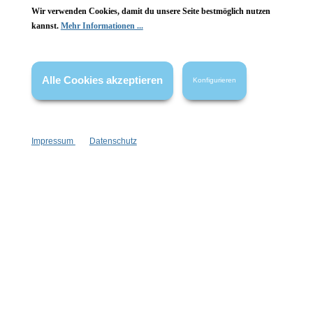
Wir verwenden Cookies, damit du unsere Seite bestmöglich nutzen
Vertrag widerrufen
kannst.
Mehr Informationen ...
* Alle Preise inkl. gesetzl. Mehrwertsteuer zzgl.
Versandkosten
,
wenn nicht anders angegeben.
Alle Cookies akzeptieren
Konfigurieren
Impressum
Datenschutz