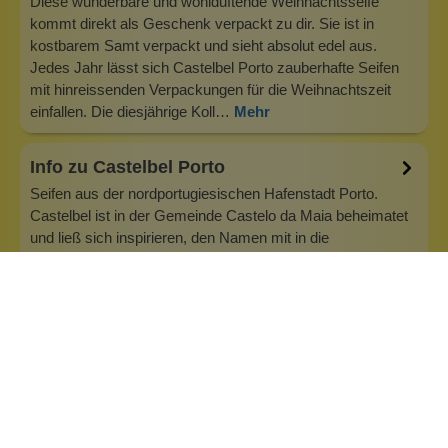
Diese wunderbare und wohlduftende Weihnachtsseife
kommt direkt als Geschenk verpackt zu dir. Sie ist in
kostbarem Samt verpackt und sieht absolut edel aus.
Jedes Jahr lässt sich Castelbel Porto zauberhafte Seifen
mit hinreissenden Verpackungen für die Weihnachtszeit
einfallen. Die diesjährige Koll…
Mehr
Info zu Castelbel Porto
Seifen aus der nordportugiesischen Hafenstadt Porto.
Castelbel ist in der Gemeinde Castelo da Maia beheimatet
und ließ sich inspirieren, den Namen mit in die
Unternehmensnennung zu integrieren; ergänzt mit dem
Wort für Schönheit ("beleza"), zählt sie zu den führenden
Seifenmachern des Landes. Die…
Inhaltsstoffe
Bewertungen (0)