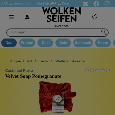
☁
Versandkostenfrei ab 65€
☁ Deo Proben in jeder Bestellung
☁
Neu
Proben
Deo
Sale
Schmuck
Haare
Körper + Bad
Seife
Weihnachtsseife
Castelbel Porto
Velvet Soap Pomegranate