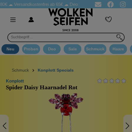
☁
Versandkostenfrei ab 65€
☁ Deo Proben in jeder Bestellung
☁ 
Neu
Proben
Deo
Sale
Schmuck
Haare
Schmuck
Konplott Specials
Konplott
Spider Daisy Haarnadel Rot