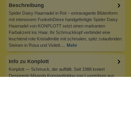
Beschreibung
Spider Daisy Haarnadel in Rot – extravagante Blütenform
mit intensivem FunkelnDiese handgefertigte Spider Daisy
Haarnadel von KONPLOTT setzt einen markanten
Farbakzent ins Haar. Ihr Schmuckkopf verbindet eine
leuchtend rote Kristallmitte mit schmalen, spitz zulaufenden
Steinen in Rosa und Violett.…
Mehr
Info zu Konplott
Konplott — Schmuck, der auffällt. Seit 1988 kreiert
Designerin Miranda Konstantinidou von Luxemburg aus
handgefertigten Modeschmuck, der Farben, Kristalle und
außergewöhnliche Details zu echten Statement-Pieces
vereint. Jedes Stück wird mit Liebe zum Detail gefertigt und
bringt Individualität in je…
Inhaltsstoffe