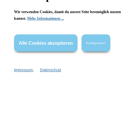
Wir verwenden Cookies, damit du unsere Seite bestmöglich nutzen
kannst.
Mehr Informationen ...
Vertrag widerrufen
Alle Cookies akzeptieren
Konfigurieren
* Alle Preise inkl. gesetzl. Mehrwertsteuer zzgl.
Versandkosten
,
wenn nicht anders angegeben.
Impressum
Datenschutz