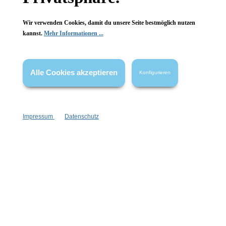
Wir verwenden Cookies, damit du unsere Seite bestmöglich nutzen
kannst.
Mehr Informationen ...
Vertrag widerrufen
* Alle Preise inkl. gesetzl. Mehrwertsteuer zzgl.
Versandkosten
,
wenn nicht anders angegeben.
Alle Cookies akzeptieren
Konfigurieren
Impressum
Datenschutz