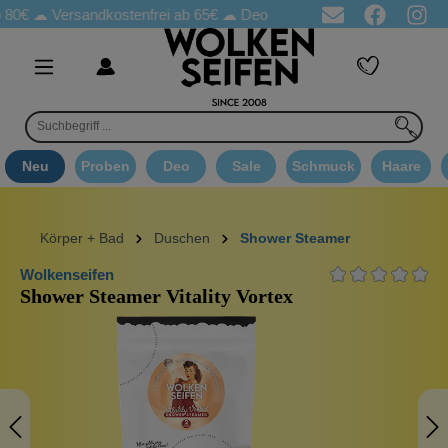
☁
Versandkostenfrei ab 65€
☁ Deo Proben in jeder Bestellung
☁ 
Neu
Proben
Deo
Sale
Schmuck
Haare
Körper + Bad
Duschen
Shower Steamer
Wolkenseifen
Shower Steamer Vitality Vortex