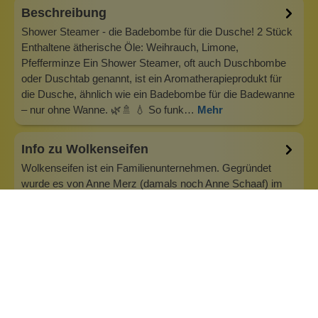
Beschreibung
Shower Steamer - die Badebombe für die Dusche! 2 Stück
Enthaltene ätherische Öle: Weihrauch, Limone,
Pfefferminze Ein Shower Steamer, oft auch Duschbombe
oder Duschtab genannt, ist ein Aromatherapieprodukt für
die Dusche, ähnlich wie ein Badebombe für die Badewanne
– nur ohne Wanne. 🌿🚿 💧 So funk…
Mehr
Info zu Wolkenseifen
Wolkenseifen ist ein Familienunternehmen. Gegründet
wurde es von Anne Merz (damals noch Anne Schaaf) im
Jahr 2008. Als Alleinerziehende zog sie die kleine Firma
nebenberuflich hoch. Der Zuspruch unserer Kunden gibt ihr
bis heute das gute Gefühl, dass sich all das gelohnt hat und
wir freuen uns, je…
Inhaltsstoffe