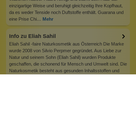
einzigartige Weise und beruhigt gleichzeitig Ihre Kopfhaut,
da es weder Tenside noch Duftstoffe enthält. Guarana und
eine Prise Chi…
Mehr
Info zu Eliah Sahil
Eliah Sahil -faire Naturkosmetik aus Österreich Die Marke
wurde 2008 von Silvio Perpmer gegründet. Aus Liebe zur
Natur und seinem Sohn (Eliah Sahil) wurden Produkte
geschaffen, die schonend für Mensch und Umwelt sind. Die
Naturkosmetik besteht aus gesunden Inhaltsstoffen und
einem Maximum an Rohst…
Inhaltsstoffe
Bewertungen (0)
Fragen & Antworten (0)