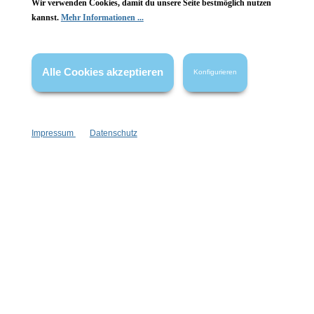
Wir verwenden Cookies, damit du unsere Seite bestmöglich nutzen
kannst.
Mehr Informationen ...
Vertrag widerrufen
* Alle Preise inkl. gesetzl. Mehrwertsteuer zzgl.
Versandkosten
,
Alle Cookies akzeptieren
Konfigurieren
wenn nicht anders angegeben.
Impressum
Datenschutz