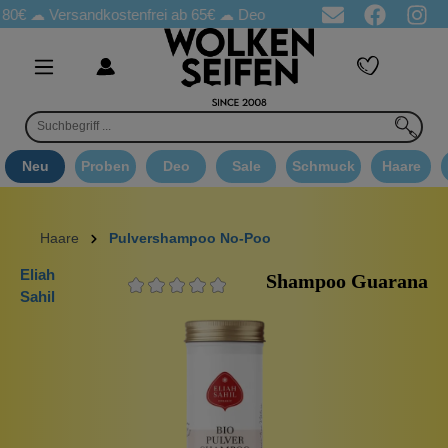
☁
Versandkostenfrei ab 65€
☁ Deo Proben in jeder Bestellung
☁ 
Neu
Proben
Deo
Sale
Schmuck
Haare
Haare
Pulvershampoo No-Poo
Eliah
Shampoo Guarana
Sahil