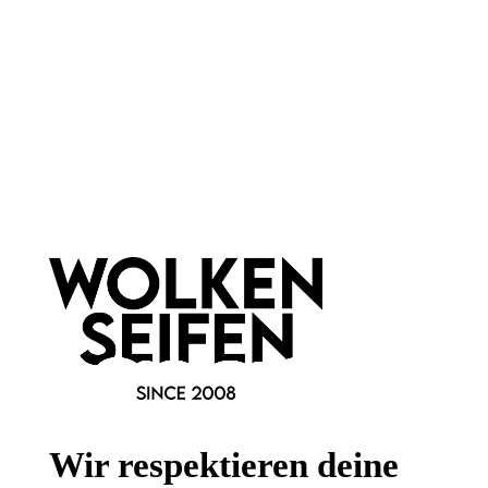
Newsletter abonnieren!
Informationen
Gesetzliche Informationen
Wir respektieren deine
Wissenswertes