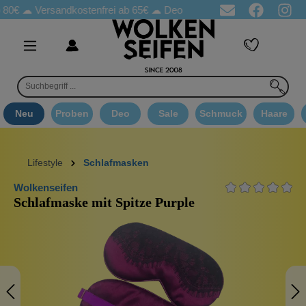
☁
Versandkostenfrei ab 65€
☁ Deo Proben in jeder Bestellung
☁ 
Neu
Proben
Deo
Sale
Schmuck
Haare
Lifestyle
Schlafmasken
Wolkenseifen
Schlafmaske mit Spitze Purple