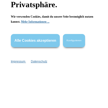
Privatsphäre.
FAQ
Wir verwenden Cookies, damit du unsere Seite bestmöglich nutzen
kannst.
Mehr Informationen ...
Vertrag widerrufen
Alle Cookies akzeptieren
Konfigurieren
* Alle Preise inkl. gesetzl. Mehrwertsteuer zzgl.
Versandkosten
,
wenn nicht anders angegeben.
Impressum
Datenschutz