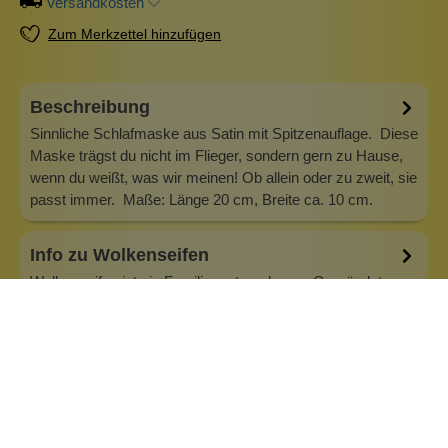
Versandkosten
Zum Merkzettel hinzufügen
Beschreibung
Sinnliche Schlafmaske aus Satin mit Spitzenauflage. Diese
Maske trägst du nicht im Flieger, sondern gern zu Hause,
wenn du weißt, was wir meinen! Ob allein oder zu zweit, sie
passt immer. Maße: Länge 20 cm, Breite ca. 10 cm.
Info zu Wolkenseifen
Wolkenseifen ist ein Familienunternehmen. Gegründet
wurde es von Anne Merz (damals noch Anne Schaaf) im
Jahr 2008. Als Alleinerziehende zog sie die kleine Firma
nebenberuflich hoch. Der Zuspruch unserer Kunden gibt ihr
bis heute das gute Gefühl, dass sich all das gelohnt hat und
wir freuen uns, je…
Inhaltsstoffe