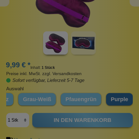
9,99 € *
Inhalt:
1 Stück
Preise inkl. MwSt. zzgl. Versandkosten
Sofort verfügbar, Lieferzeit 5-7 Tage
Auswahl
arz
Grau-Weiß
Pfauengrün
Purple
IN DEN WARENKORB