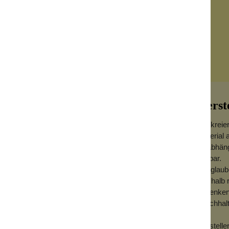
Herst
Wir kreie
Material 
Unabhängi
haltbar.
rn mit ihrem minimalistischen, offenen
Wir glaub
Kreise. Erhältlich in eleganter Gold- und
Deshalb r
hetik mit einer ausdrucksstarken,
schenken
Durchhal
 den Ringen eine leichte, moderne
Herstell