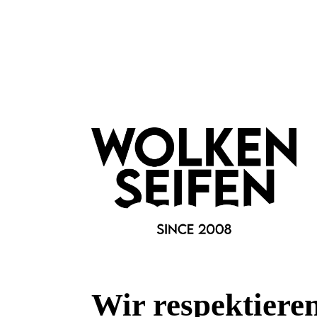
Merkmale
Marke:
Heideman Schmuck
Fragen & Antworten
Deine Frage kann entweder von uns, von Herstellern oder v
Wir respektiere
Bewertungen