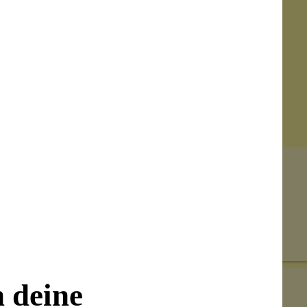
Senden
on unseren Kunden beantwortet werden.
n deine