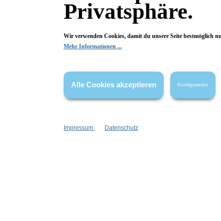
Privatsphäre.
0 von 0 Bewertungen
Wir verwenden Cookies, damit du unsere Seite bestmöglich n
Begeistert? Dann los!
Mehr Informationen ...
Wir freuen uns über deine Bewertung. Damit hilfst du uns,
auch Andere zu begeistern.
Alle Cookies akzeptieren
Konfigurieren
Hier Bewertung abgeben
Die Bewertungen werden vor ihrer Veröffentlichung nicht auf ihre
Echtheit überprüft. Sie können daher auch von Verbrauchern stammen,
Impressum
Datenschutz
die die bewerteten Produkte tatsächlich gar nicht erworben/genutzt
haben.