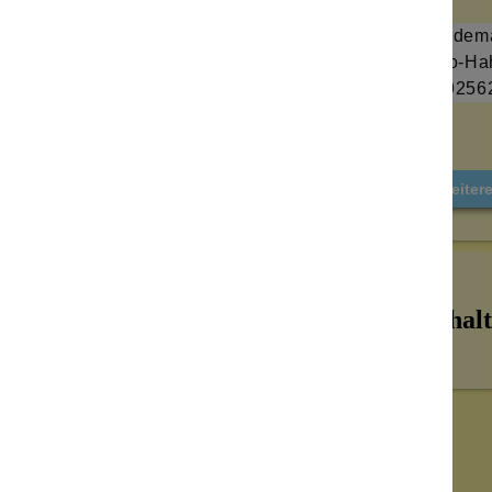
en Anlass. Durch das offene Design bieten
agekomfort.
Heidem
Otto-Ha
ringe setzen stilvolle Akzente und
+49256
ts. Ideal für alle, die minimalistischen
soires mit künstlerischem Charakter
et
Weiter
Inhalt