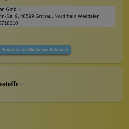
an GmbH
hn-Str. 9, 48599 Gronau, Nordrhein Westfalen
2718210
e Produkte von Heideman Schmuck
sstoffe