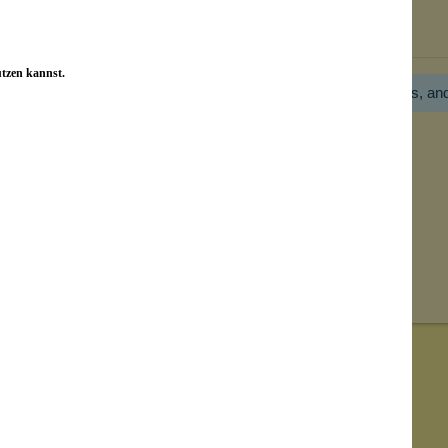
Bewertungen nur in der aktuellen Sprache anzeigen.
utzen kannst.
Hier gibt es noch gar keine Bewertung! Bitte hilf uns, an