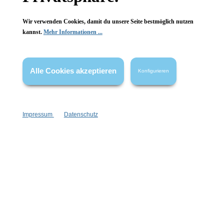
Wir verwenden Cookies, damit du unsere Seite bestmöglich nutzen
kannst.
Mehr Informationen ...
Vertrag widerrufen
Alle Cookies akzeptieren
Konfigurieren
* Alle Preise inkl. gesetzl. Mehrwertsteuer zzgl.
Versandkosten
,
wenn nicht anders angegeben.
Impressum
Datenschutz