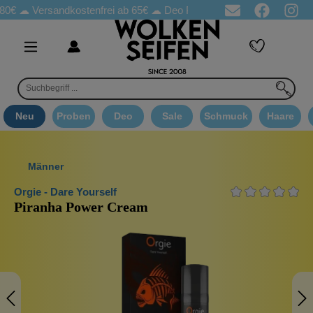
rsandkostenfrei ab 65€
☁ Deo Proben in jeder Bestellung
☁ Go
Neu
Proben
Deo
Sale
Schmuck
Haare
Männer
Orgie - Dare Yourself
Piranha Power Cream