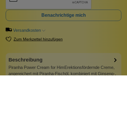
Benachrichtige mich
Versandkosten
Zum Merkzettel hinzufügen
Beschreibung
Piranha Power Cream for HimErektionsfördernde Creme,
angereichert mit Piranha-Fischöl, kombiniert mit Ginseng-,
Ginkgo-Biloba-Extrakten und Capsicum. Sorgt für ein
wärmendes Gefühl und einen stimulierenden Effekt, steigert
die Empfindlichkeit und hilft, eine leichtere, festere und
stärkere Erektion…
Mehr
Info zu Orgie - Dare Yourself
Wir bei Orgie sind stolz darauf, ein in Europa gegründetes