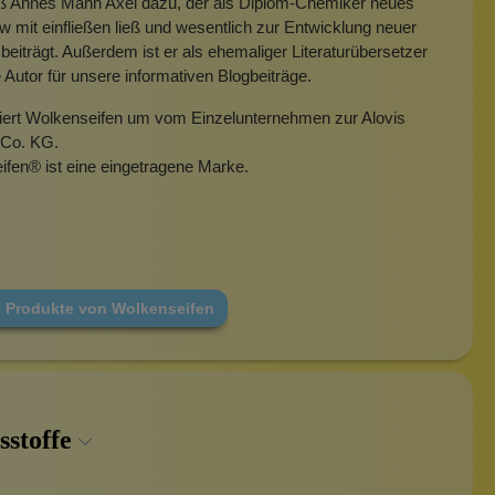
eß Annes Mann Axel dazu, der als Diplom-Chemiker neues
mit einfließen ließ und wesentlich zur Entwicklung neuer
beiträgt. Außerdem ist er als ehemaliger Literaturübersetzer
e Autor für unsere informativen Blogbeiträge.
miert Wolkenseifen um vom Einzelunternehmen zur Alovis
Co. KG.
ifen
®
ist eine eingetragene Marke.
e Produkte von Wolkenseifen
sstoffe