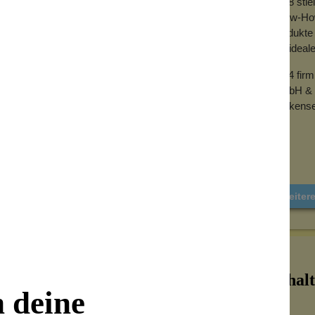
2018 sti
Know-How 
Produkte 
der ideal
2024 fir
GmbH & 
Wolkense
Weiter
Inhalt
n deine