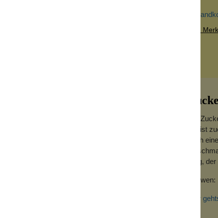
Versandk
Zum Merkz
Zucke
Die Zucker
Sie ist z
auch ein
Geschmac
mag, der 
uckerter Grapefruit am Morgen beim
Für wen: 
Hier geht
ist immer dasselbe. Eine Art Bodylotion in