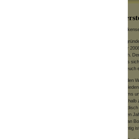
, Sonnenblumenwachs und Duft.
ine Wohltat für trockene und beanspruchte
Herst
nd zieht schnell ein, je trockener die Haut,
Wolkensei
ngen.
Gegründe
Jahr 2008
h in der Dusche benutzen:
hoch. Der
feuchten, warmen Haut verteilen. Nun noch
dass sich
nt. Jetzt nur noch trockentupfen und die
für euch
faule, die nach dem Duschen nicht noch
Zu den We
nt das Pflegeherz als Handcremeersatz,
Zufrieden
e Dienste leisten.
Teams und
icht davon und muß deshalb auch nicht in
Deshalb z
händisch 
vielen Ja
mit an Bo
wichtig is