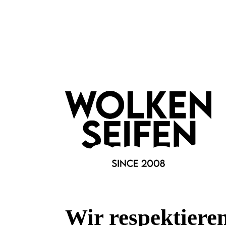
Merkmale
Anlass:
Geschenkidee
aus der Manufaktur
Besonderheiten:
alkoholfrei
feste Form
low Waste
plastikfreie Verpackung
wasserfrei
Duftfamilie:
Zuckerbiene
Eigenschaften:
Vegan
beruhigend
feuchtigkeitsspendend
Marke:
Wolkenseifen
Wir respektiere