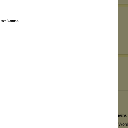
utzen kannst.
Senden
on unseren Kunden beantwortet werden.
Bewertungen nur in der aktuellen Sprache anzeigen.
February 26, 2026 15:52
Von: Verena
Seit der Rezepturumstellung nicht mehr meins
Jahrelang war ich begeistert von den Herzen. Für mich ein Wohl