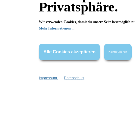
Privatsphäre.
Fragen & Antworten
Wir verwenden Cookies, damit du unsere Seite bestmöglich n
Mehr Informationen ...
Deine Frage kann entweder von uns, von Herstellern oder v
Alle Cookies akzeptieren
Konfigurieren
Bewertungen
Impressum
Datenschutz
5 von 5 Bewertungen
4.4 von 5 Sternen
Genial (3)
60%
Sehr gut (1)
20%