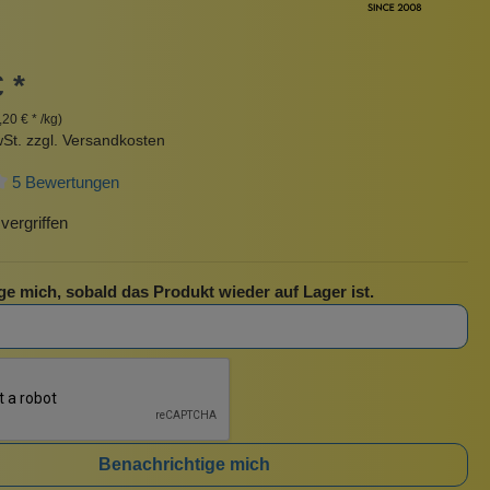
Pinzetten
Pomade
Insektenstiche
Sonnenschutz
 *
Taschen
,20 € * /kg)
rscrub
Körperpuder
wSt. zzgl. Versandkosten
urbeutel
Pinsel
5 Bewertungen
Nachfüllpackungen
Haargummis und Spangen
ergriffen
Rasur
ge mich, sobald das Produkt wieder auf Lager ist.
Sonnenschutz
Benachrichtige mich