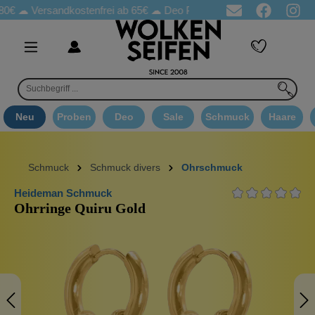
80€ ☁
Versandkostenfrei ab 65€
☁ Deo Proben in jeder Bestellung
Neu
Proben
Deo
Sale
Schmuck
Haare
Schmuck
Schmuck divers
Ohrschmuck
Heideman Schmuck
Ohrringe Quiru Gold