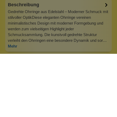
Beschreibung
Gedrehte Ohrringe aus Edelstahl – Moderner Schmuck mit
stilvoller OptikDiese eleganten Ohrringe vereinen
minimalistisches Design mit moderner Formgebung und
werden zum vielseitigen Highlight jeder
Schmucksammlung. Die kunstvoll gedrehte Struktur
verleiht den Ohrringen eine besondere Dynamik und sor…
Mehr
Info zu Heideman Schmuck
Wir kreieren Schmuck, der nicht nur schön aussieht,
sondern dessen Material auch eine Bedeutung hat.
Schmuck, der die Stärke und Unabhängigkeit seiner Träger
widerspiegelt. steel: Top Qualität – ewig haltbar.Wir glauben,
dass „Was wir tragen, beeinflusst wie wir uns fühlen.“
Deshalb rufen wir al…
Inhaltsstoffe