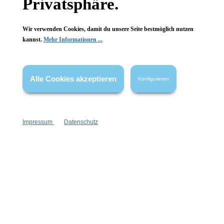
Privatsphäre.
Edelstahl mit Perlen
Edelstahl
Wir verwenden Cookies, damit du unsere Seite bestmöglich nutzen
1 Stück
1 Stück
Inhalt:
Inhalt:
kannst.
Mehr Informationen ...
39,99 €*
59,99 €*
Hinzufügen
Hinzufügen
Alle Cookies akzeptieren
Konfigurieren
Impressum
Datenschutz
Heideman Schmuck
Heideman Schmuck