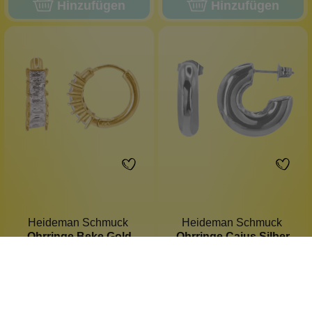
Hinzufügen
Hinzufügen
Heideman Schmuck
Heideman Schmuck
Ohrringe Beke Gold
Ohrringe Caius Silber
18K vergoldet
silber poliert
Clipverschluss
Steckverschluss
Edelstahl
Edelstahl