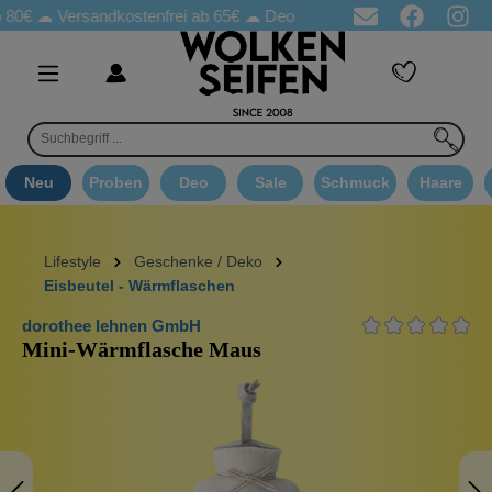
 80€ ☁
Versandkostenfrei ab 65€
☁ Deo Proben in jeder Bestellung
Neu
Proben
Deo
Sale
Schmuck
Haare
Lifestyle
Geschenke / Deko
Eisbeutel - Wärmflaschen
dorothee lehnen GmbH
Mini-Wärmflasche Maus