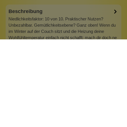
Beschreibung
Niedlichkeitsfaktor: 10 von 10. Praktischer Nutzen?
Unbezahlbar. Gemütlichkeitsebene? Ganz oben! Wenn du
im Winter auf der Couch sitzt und die Heizung deine
Wohlfühltemperatur einfach nicht schafft: mach dir doch ne
Wärmflasche! Was oldschool klingt und manchmal auch so
aussieht, hat Dorothee Leh…
Mehr
Inhaltsstoffe
Bewertungen (0)
Fragen & Antworten (0)
Marke: