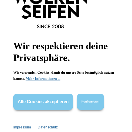
Wissenswertes
FAQ
Wir respektieren deine
Privatsphäre.
Vertrag widerrufen
* Alle Preise inkl. gesetzl. Mehrwertsteuer zzgl.
Versandkosten
,
Wir verwenden Cookies, damit du unsere Seite bestmöglich nutzen
wenn nicht anders angegeben.
kannst.
Mehr Informationen ...
Alle Cookies akzeptieren
Konfigurieren
Impressum
Datenschutz