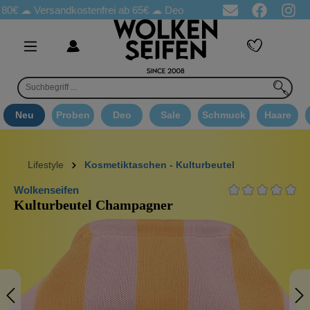
☁
Versandkostenfrei ab 65€
☁ Deo Proben in jeder Bestellung
☁ 
Neu
Proben
Deo
Sale
Schmuck
Haare
Lifestyle
Kosmetiktaschen - Kulturbeutel
Wolkenseifen
Kulturbeutel Champagner