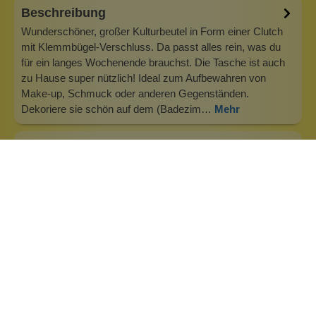
Beschreibung
Wunderschöner, großer Kulturbeutel in Form einer Clutch
mit Klemmbügel-Verschluss. Da passt alles rein, was du
für ein langes Wochenende brauchst. Die Tasche ist auch
zu Hause super nützlich! Ideal zum Aufbewahren von
Make-up, Schmuck oder anderen Gegenständen.
Dekoriere sie schön auf dem (Badezim…
Mehr
Info zu Wolkenseifen
Wolkenseifen ist ein Familienunternehmen. Gegründet
wurde es von Anne Merz (damals noch Anne Schaaf) im
Jahr 2008. Als Alleinerziehende zog sie die kleine Firma
nebenberuflich hoch. Der Zuspruch unserer Kunden gibt ihr
bis heute das gute Gefühl, dass sich all das gelohnt hat und
wir freuen uns, je…
Inhaltsstoffe