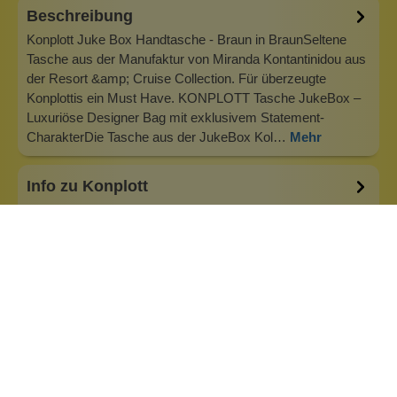
Beschreibung
Konplott Juke Box Handtasche - Braun in BraunSeltene
Tasche aus der Manufaktur von Miranda Kontantinidou aus
der Resort &amp; Cruise Collection. Für überzeugte
Konplottis ein Must Have. KONPLOTT Tasche JukeBox –
Luxuriöse Designer Bag mit exklusivem Statement-
CharakterDie Tasche aus der JukeBox Kol…
Mehr
Info zu Konplott
Konplott — Schmuck, der auffällt. Seit 1988 kreiert
Designerin Miranda Konstantinidou von Luxemburg aus
handgefertigten Modeschmuck, der Farben, Kristalle und
außergewöhnliche Details zu echten Statement-Pieces
vereint. Jedes Stück wird mit Liebe zum Detail gefertigt und
bringt Individualität in je…
Inhaltsstoffe