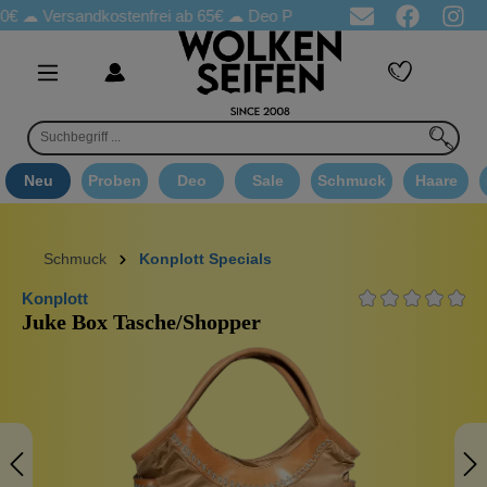
ersandkostenfrei ab 65€
☁ Deo Proben in jeder Bestellung
☁ Go
Neu
Proben
Deo
Sale
Schmuck
Haare
Schmuck
Konplott Specials
Konplott
Juke Box Tasche/Shopper