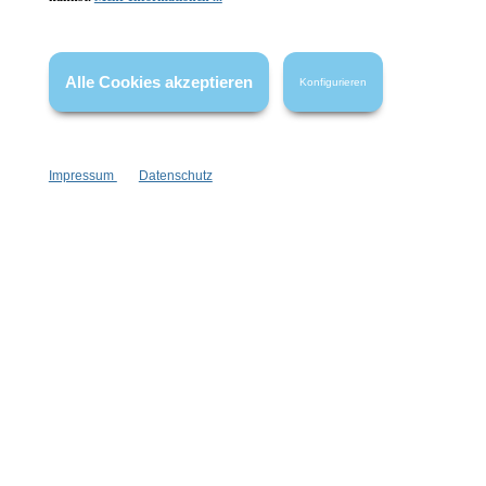
* Alle Preise inkl. gesetzl. Mehrwertsteuer zzgl.
Versandkosten
,
wenn nicht anders angegeben.
Alle Cookies akzeptieren
Konfigurieren
Impressum
Datenschutz