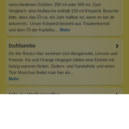
verschiedenen Größen: 250 ml oder 500 ml. Zum
Vergleich: eine Aluflasche enthält 150 ml Körperöl. Beachte
bitte, dass das Öl ca. ein Jahr haltbar ist, wenn es bei dir
ankommt. Unser Körperöl besteht aus Traubenkernöl
und dem Öl der Karitébu…
Mehr
Duftfamilie
On the Rocks Hier vereinen sich Bergamotte, Limone und
Freesie. Iris und Orange hingegen bilden eine Einheit mit
holzig warmen Noten. Zedern- und Sandelholz und einen
Tick Moschus findet man hier eb…
Mehr
Info zu Wolkenseifen
Wolkenseifen ist ein Familienunternehmen. Gegründet
wurde es von Anne Merz (damals noch Anne Schaaf) im
Jahr 2008. Als Alleinerziehende zog sie die kleine Firma
nebenberuflich hoch. Der Zuspruch unserer Kunden gibt ihr
bis heute das gute Gefühl, dass sich all das gelohnt hat und