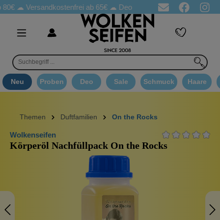
☁
Versandkostenfrei ab 65€
☁ Deo Proben in jeder Bestellung
☁ 
Neu
Proben
Deo
Sale
Schmuck
Haare
Themen
Duftfamilien
On the Rocks
Wolkenseifen
Körperöl Nachfüllpack On the Rocks