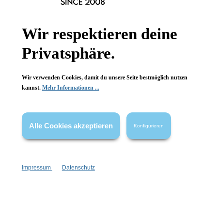
Informationen
Wir respektieren deine
Gesetzliche Informationen
Privatsphäre.
Wissenswertes
FAQ
Wir verwenden Cookies, damit du unsere Seite bestmöglich nutzen
kannst.
Mehr Informationen ...
Alle Cookies akzeptieren
Konfigurieren
Vertrag widerrufen
* Alle Preise inkl. gesetzl. Mehrwertsteuer zzgl.
Versandkosten
,
wenn nicht anders angegeben.
Impressum
Datenschutz